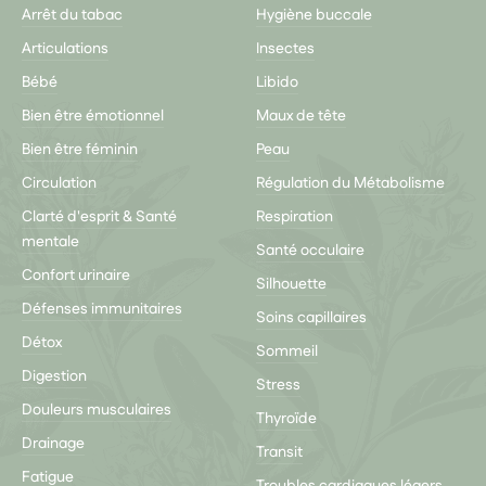
Arrêt du tabac
Hygiène buccale
Articulations
Insectes
Bébé
Libido
Bien être émotionnel
Maux de tête
Bien être féminin
Peau
Circulation
Régulation du Métabolisme
Clarté d'esprit & Santé
Respiration
mentale
Santé occulaire
Confort urinaire
Silhouette
Défenses immunitaires
Soins capillaires
Détox
Sommeil
Digestion
Stress
Douleurs musculaires
Thyroïde
Drainage
Transit
Fatigue
Troubles cardiaques légers