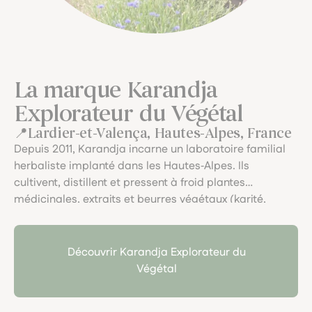
La marque Karandja
Explorateur du Végétal
Lardier-et-Valença, Hautes-Alpes, France
Depuis 2011, Karandja incarne un laboratoire familial
herbaliste implanté dans les Hautes‑Alpes. Ils
cultivent, distillent et pressent à froid plantes
médicinales, extraits et beurres végétaux (karité,
cacao, mangue), avec une démarche artisanale et
écoresponsable. Le soin du végétal, la traçabilité, et
l’art du fait main y sont célébrés dans chaque pot.
Découvrir Karandja Explorateur du
Végétal