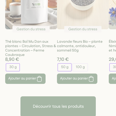
Gestion du stress
Gestion du stress
Thé blanc Baï Mu Dan aux
Lavande fleurs Bio – plante
Élix
plantes – Circulation, Stress &
calmante, antidouleur,
fémi
Concentration – Ferme
sommeil 50g
et h
Caubraque
8,90 €
7,10 €
29,
30 g
50 g
100 g
3
Ajouter au panier
Ajouter au panier
Aj
Découvrir tous les produits