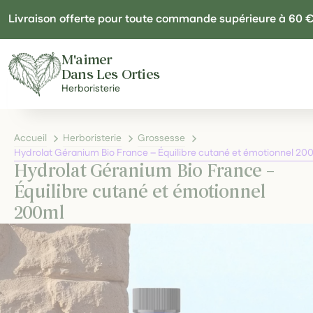
Panneau de gestion des cookies
Livraison offerte pour toute commande supérieure à 60 
M'aimer
Dans Les Orties
Herboristerie
Accueil
Herboristerie
Grossesse
Hydrolat Géranium Bio France – Équilibre cutané et émotionnel 20
Hydrolat Géranium Bio France –
Équilibre cutané et émotionnel
200ml