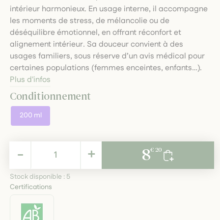
intérieur harmonieux. En usage interne, il accompagne
les moments de stress, de mélancolie ou de
déséquilibre émotionnel, en offrant réconfort et
alignement intérieur. Sa douceur convient à des
usages familiers, sous réserve d’un avis médical pour
certaines populations (femmes enceintes, enfants…).
Plus d'infos
Conditionnement
200 ml
8,20 €
-
+
8
€ 20
TTC
Stock disponible :
5
Certifications