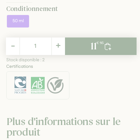
Conditionnement
50 ml
11,95 €
-
+
11
€ 95
TTC
Stock disponible :
2
Certifications
Plus d'informations sur le
produit