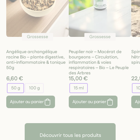
Grossesse
Grossesse
Angélique archangélique
Peuplier noir – Macérat de
Spir
racine Bio – plante digestive,
bourgeons – Circulation,
hêtr
anti-inflammatoire & tonique
inflammation & voies
spir
50g
respiratoires – Bio – Le Peuple
des Arbres
6,60 €
15,00 €
22,
50 g
100 g
15 ml
1
Ajouter au panier
Ajouter au panier
Aj
Découvrir tous les produits