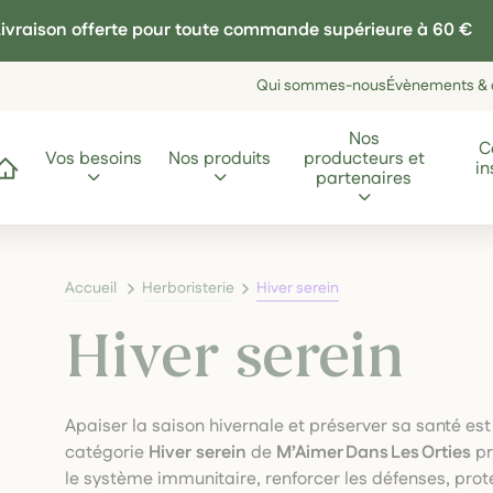
ivraison offerte pour toute commande supérieure à 60 €
Qui sommes-nous
Évènements & a
Nos
C
Vos besoins
Nos produits
producteurs et
in
ccueil
partenaires
Accueil
Herboristerie
Hiver serein
Hiver serein
Apaiser la saison hivernale et préserver sa santé es
catégorie
Hiver serein
de
M’Aimer Dans Les Orties
pr
le système immunitaire, renforcer les défenses, proté