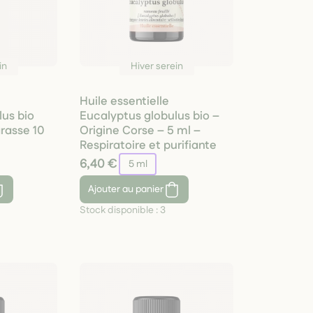
in
Hiver serein
Huile essentielle
lus bio
Eucalyptus globulus bio –
grasse 10
Origine Corse – 5 ml –
Respiratoire et purifiante
6,40 €
5 ml
Ajouter
au panier
Stock disponible :
3