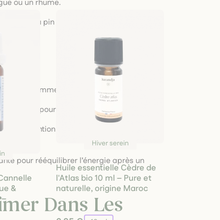
tigue ou un rhume.
peuplier ou pin sylvestre pour soutenir la
ouce à consommer dès les premiers froids.
 concentré pour soutenir les défenses.
iser en prévention ou au moindre symptôme
Hiver serein
in
ante pour rééquilibrer l’énergie après un
Huile essentielle Cèdre de
 Cannelle
l'Atlas bio 10 ml – Pure et
que &
naturelle, origine Maroc
 –
imer Dans Les