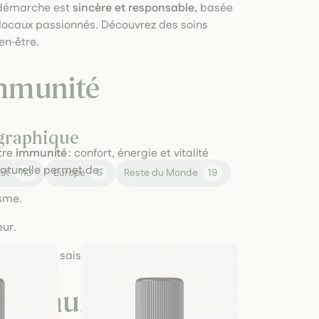
e démarche est
sincère et responsable
, basée
 locaux passionnés. Découvrez des soins
en‑être.
immunité
ographique
otre
immunité
: confort, énergie et vitalité
aturelle permet de :
st
113
Europe
6
Reste du Monde
19
isme.
eur.
sagréments saisonniers.
t immunitaires