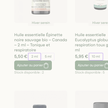
Hiver serein
Hiver sere
Huile essentielle Épinette
Huile essentielle
noire sauvage bio – Canada
Eucalyptus globu
– 2 ml – Tonique et
respiration toux 
respiratoire
ml
5,50 €
5,95 €
2 ml
5 ml
10 ml
Ajouter
au panier
Ajouter
au panier
Stock disponible :
2
Stock disponible :
5