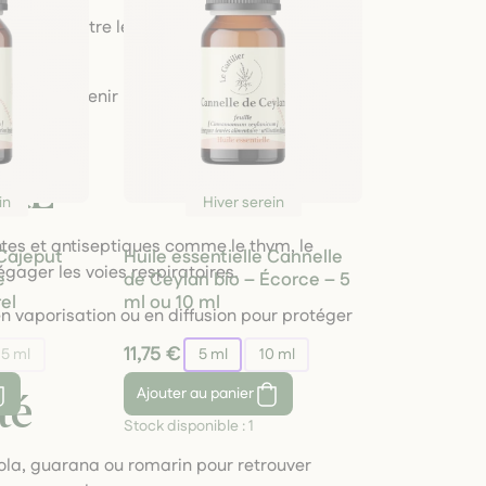
ur combattre les infections dès les premiers
ale pour soutenir les défenses naturelles et
ORL
in
Hiver serein
tes et antiseptiques comme le thym, le
 Cajeput
Huile essentielle Cannelle
égager les voies respiratoires.
e
de Ceylan bio – Écorce – 5
el
ml ou 10 ml
en vaporisation ou en diffusion pour protéger
11,75 €
5 ml
5 ml
10 ml
Ajouter
au panier
té
Stock disponible :
1
la, guarana ou romarin pour retrouver