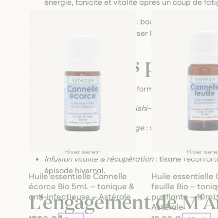
énergie, tonicité et vitalité après un coup de fa
Gemmothérapie & élixirs
: bourgeons de cassis, 
récupération et redynamiser l’organisme.
Nos produits phares
Infusion hiver protection
: formule anti‑virale d
Complexe immunitaire reishi-astragale
: apport
Hydrolat expectorant gorge
: spray doux à util
ORL.
Hiver serein
Hiver sere
Infusion vitalité & récupération
: tisane réconfort
épisode hivernal.
Huile essentielle Cannelle
Huile essentielle
écorce Bio 5mL – tonique &
feuille Bio – toni
anti-infectieuse – Astérale
purifiante – 10mL
L’engagement de
M’A
Astérale