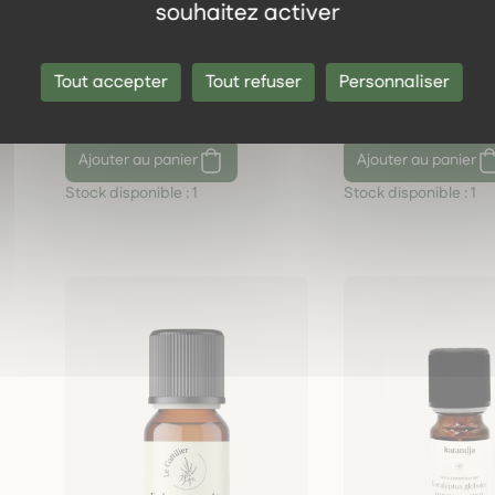
souhaitez activer
Huile essentielle Citronnelle
Huile essentielle
de Java bio 10 ml – Répulsif
Girofle bio 10 ml 
naturel, origine Indonésie
naturelle, origine
Tout accepter
Tout refuser
Personnaliser
5,50 €
8,90 €
10 ml
10 ml
Ajouter
au panier
Ajouter
au panier
Stock disponible :
1
Stock disponible :
1