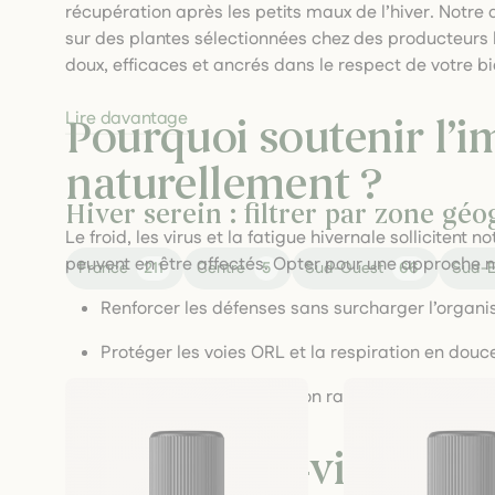
récupération après les petits maux de l’hiver. Notr
sur des plantes sélectionnées chez des producteurs
doux, efficaces et ancrés dans le respect de votre bi
Lire davantage
Pourquoi soutenir l’
naturellement ?
Hiver serein : filtrer par zone gé
Le froid, les virus et la fatigue hivernale sollicitent n
peuvent en être affectés. Opter pour une approche n
France
211
Centre
5
Sud-Ouest
66
Sud-E
Renforcer les défenses sans surcharger l’organ
Protéger les voies ORL et la respiration en douc
Favoriser une récupération rapide après les dé
Plantes anti‑virales e