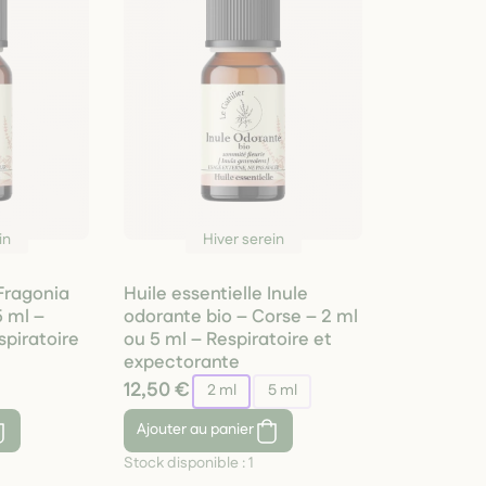
in
Hiver serein
 Fragonia
Huile essentielle Inule
5 ml –
odorante bio – Corse – 2 ml
spiratoire
ou 5 ml – Respiratoire et
expectorante
12,50 €
2 ml
5 ml
Ajouter
au panier
Stock disponible :
1