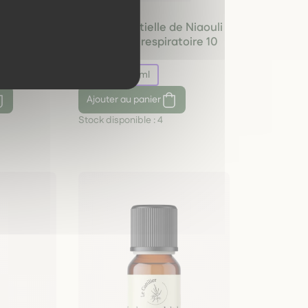
 Clou de
Huile essentielle de Niaouli
– Pure et
Bio confort respiratoire 10
 Sri Lanka
ml
6,95 €
10 ml
Ajouter
au panier
Stock disponible :
4