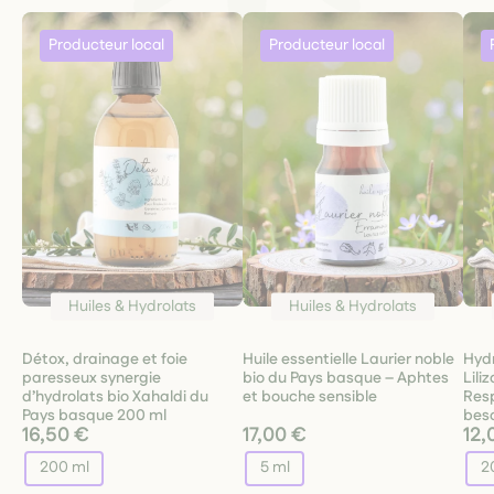
Huiles & Hydrolats
Huiles & Hydrolats
Détox, drainage et foie
Huile essentielle Laurier noble
Hydr
paresseux synergie
bio du Pays basque – Aphtes
Lili
d’hydrolats bio Xahaldi du
et bouche sensible
Res
Pays basque 200 ml
beso
16,50 €
17,00 €
12,
200 ml
5 ml
2