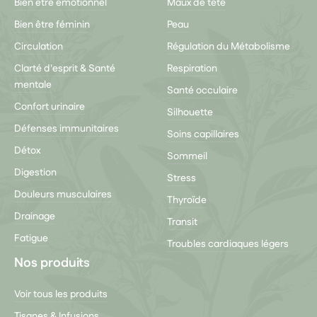
Bien être émotionnel
Maux de tête
Bien être féminin
Peau
Circulation
Régulation du Métabolisme
Clarté d'esprit & Santé
Respiration
mentale
Santé occulaire
Confort urinaire
Silhouette
Défenses immunitaires
Soins capillaires
Détox
Sommeil
Digestion
Stress
Douleurs musculaires
Thyroïde
Drainage
Transit
Fatigue
Troubles cardiaques légers
Nos produits
Voir tous les produits
Tisanes & Infusions