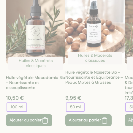
Huiles & Macérats
classiques
Huiles & Macérats
classiques
Huile végétale Noisette Bio –
Nourrissante et Équilibrante –
Huile végétale Macadamia Bio
Macé
Peaux Mixtes à Grasses
– Nourrissante et
& De
assouplissante
tour
irri
10,50 €
9,95 €
17,
100 ml
50 ml
5
Ajouter au panier
Ajouter au panier
Aj