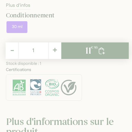
Plus d'infos
Conditionnement
30 ml
11,95 €
-
+
11
€ 95
TTC
Stock disponible :
1
Certifications
Plus d'informations sur le
produit