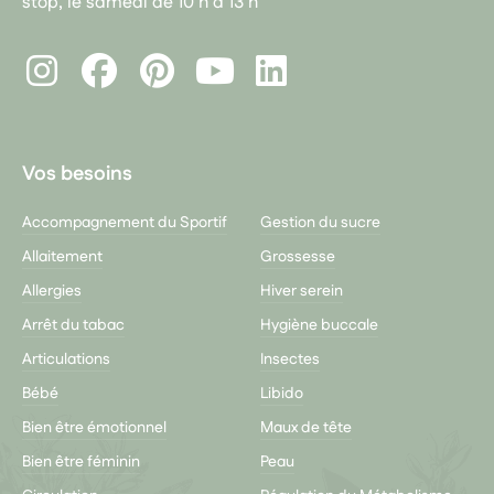
stop, le samedi de 10 h à 13 h
Instagram
Facebook
Pinterest
LinkedIn
Youtube
Vos besoins
Accompagnement du Sportif
Gestion du sucre
Allaitement
Grossesse
Allergies
Hiver serein
Arrêt du tabac
Hygiène buccale
Articulations
Insectes
Bébé
Libido
Bien être émotionnel
Maux de tête
Bien être féminin
Peau