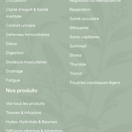
Circulation
Régulation du Métabolisme
Clarté d'esprit & Santé
Respiration
mentale
Santé occulaire
Confort urinaire
Silhouette
Défenses immunitaires
Soins capillaires
Détox
Sommeil
Digestion
Stress
Douleurs musculaires
Thyroïde
Drainage
Transit
Fatigue
Troubles cardiaques légers
Nos produits
Voir tous les produits
Tisanes & Infusions
Huiles, Hydrolats & Baumes
Diffusion olfactive & Inhalation