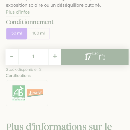
exposition solaire ou un déséquilibre cutané.
Plus d'infos
Conditionnement
50 ml
100 ml
17,30 €
-
+
17
€ 30
TTC
Stock disponible :
3
Certifications
Plus d'informations sur le