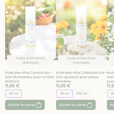
Huiles & Macérats
Huiles & Macérats
classiques
classiques
Huile bien-être Carotte bio –
Huile bien-être Calendula bio –
Huil
Soin illuminateur pour un teint
Soin apaisant pour peaux
matr
éclatant
sensibles
pour
11,95 €
11,95 €
11,
30 ml
30 ml
100 ml
3
Ajouter au panier
Ajouter au panier
Aj