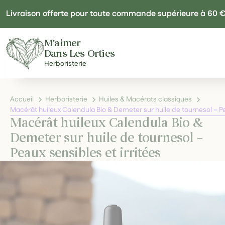
Panneau de gestion des cookies
Livraison offerte pour toute commande supérieure à 60 
M'aimer
Dans Les Orties
Herboristerie
Accueil
Herboristerie
Huiles & Macérats classiques
Macérât huileux Calendula Bio & Demeter sur huile de tournesol – Pea
Macérât huileux Calendula Bio &
Demeter sur huile de tournesol –
Peaux sensibles et irritées