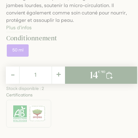
jambes lourdes, soutenir la micro-circulation. Il
convient également comme soin cutané pour nourrir,
protéger et assouplir la peau.
Plus d'infos
Conditionnement
50 ml
14,90 €
-
+
14
€ 90
TTC
Stock disponible :
2
Certifications