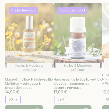
Huiles & Macérats
Huiles & Macérats
précieux
précieux
Huil
Nou
Macérât huileux Hélichryse Bio
Huile essentielle Basilic vert bio
– Pe
Melilotus – soin peau &
digestion, spasmes et
circulation douce
détente nerveuse
14,90 €
17,00 €
10,
50 ml
5 ml
5