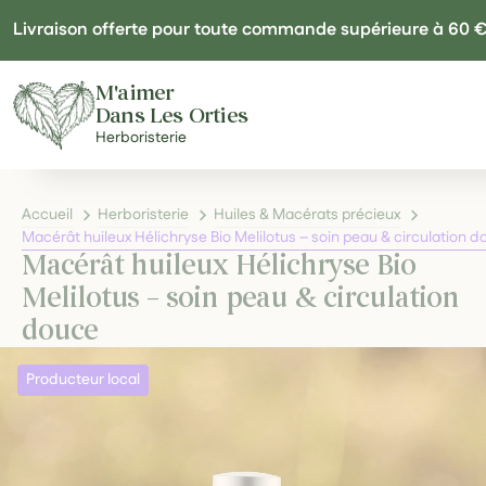
Panneau de gestion des cookies
Livraison offerte pour toute commande supérieure à 60 
M'aimer
Dans Les Orties
Herboristerie
Accueil
Herboristerie
Huiles & Macérats précieux
Macérât huileux Hélichryse Bio Melilotus – soin peau & circulation 
Macérât huileux Hélichryse Bio
Melilotus – soin peau & circulation
douce