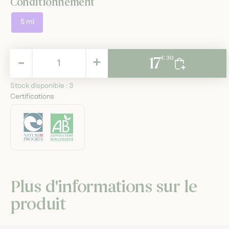
Conditionnement
5 ml
17,30 €
-
+
17
€ 30
TTC
Stock disponible :
3
Certifications
Plus d'informations sur le
produit