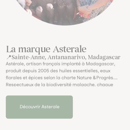
La marque Asterale
Sainte-Anne, Antananarivo, Madagascar
Astérale, artisan français implanté à Madagascar,
produit depuis 2005 des huiles essentielles, eaux
florales et épices selon la charte Nature & Progrès.
Respectueux de la biodiversité malgache, chaque
essencier est distillé avec soin, valorisant la spécificité
des terroirs tropicaux et soutenant les communautés
locales dans une démarche éthique et vivante.
Découvrir Asterale