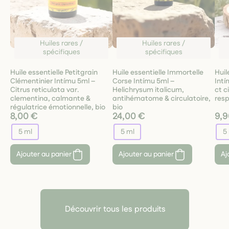
Huiles rares /
Huiles rares /
spécifiques
spécifiques
Huile essentielle Petitgrain
Huile essentielle Immortelle
Huil
Clémentinier Intímu 5ml –
Corse Intímu 5ml –
Int
Citrus reticulata var.
Helichrysum italicum,
ct c
clementina, calmante &
antihématome & circulatoire,
resp
régulatrice émotionnelle, bio
bio
8,00 €
24,00 €
9,9
5 ml
5 ml
5
Ajouter au panier
Ajouter au panier
Aj
Découvrir tous les produits