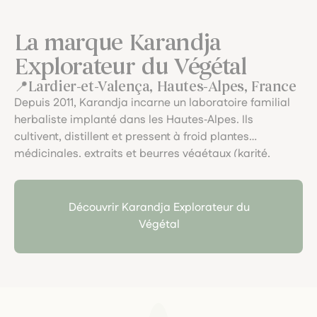
La marque Karandja
Explorateur du Végétal
Lardier-et-Valença, Hautes-Alpes, France
Depuis 2011, Karandja incarne un laboratoire familial
herbaliste implanté dans les Hautes‑Alpes. Ils
cultivent, distillent et pressent à froid plantes
médicinales, extraits et beurres végétaux (karité,
cacao, mangue), avec une démarche artisanale et
écoresponsable. Le soin du végétal, la traçabilité, et
l’art du fait main y sont célébrés dans chaque pot.
Découvrir Karandja Explorateur du
Végétal