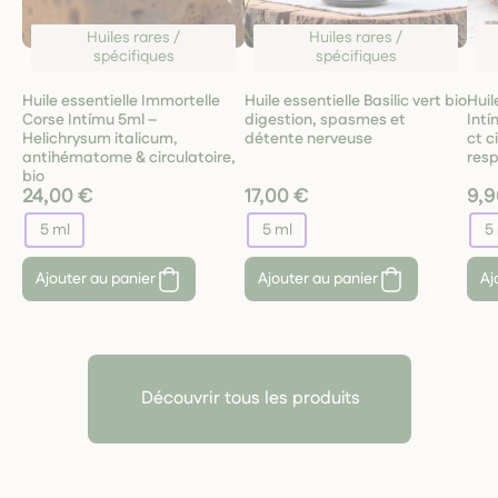
Huiles rares /
Huiles rares /
spécifiques
spécifiques
Huile essentielle Immortelle
Huile essentielle Basilic vert bio
Huil
Corse Intímu 5ml –
digestion, spasmes et
Int
Helichrysum italicum,
détente nerveuse
ct c
antihématome & circulatoire,
resp
bio
24,00 €
17,00 €
9,9
5 ml
5 ml
5
Ajouter au panier
Ajouter au panier
Aj
Découvrir tous les produits