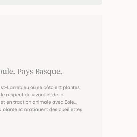
oule, Pays Basque,
rast-Larrebieu où se côtoient plantes
le respect du vivant et de la
n et en traction animale avec Eole
a plante et pratiquent des cueillettes
lles et plantes sèches (tisanes et
s soins, sont proposées en
es animaux.