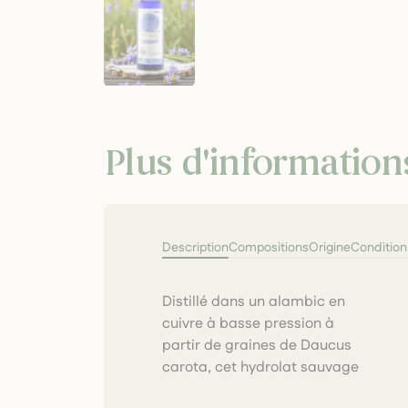
Plus d'information
Description
Compositions
Origine
Conditio
Distillé dans un alambic en
du Pays basque est réputé
cuivre à basse pression à
pour ses vertus détoxifiantes et
partir de graines de Daucus
régénératrices, autant pour le
carota, cet hydrolat sauvage