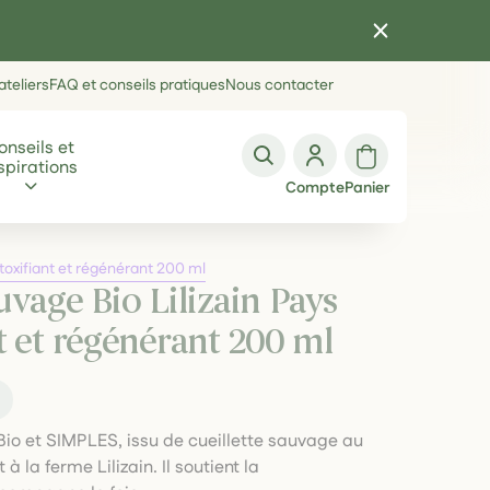
teliers
FAQ et conseils pratiques
Nous contacter
onseils et
spirations
Compte
Panier
toxifiant et régénérant 200 ml
vage Bio Lilizain Pays
t et régénérant 200 ml
t
Bio et SIMPLES, issu de cueillette sauvage au
 la ferme Lilizain. Il soutient la