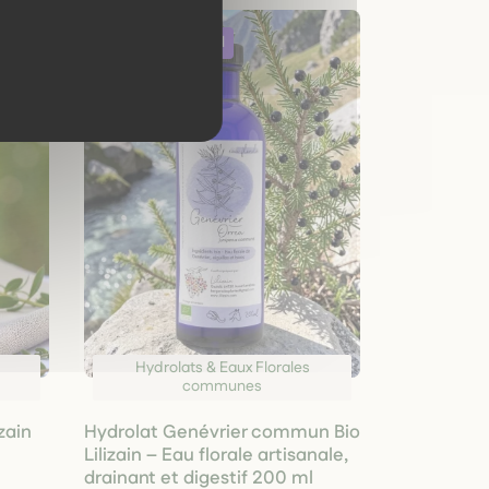
Hydrolats & Eaux Florales
communes
zain
Hydrolat Genévrier commun Bio
Lilizain – Eau florale artisanale,
l
drainant et digestif 200 ml