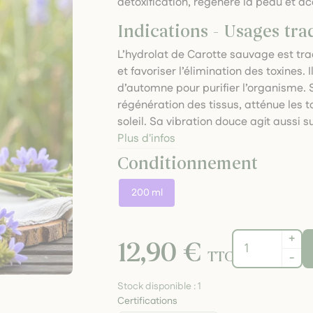
détoxification, régénère la peau et a
Indications - Usages tra
L’hydrolat de Carotte sauvage est tra
et favoriser l’élimination des toxines
d’automne pour purifier l’organisme. Sur
régénération des tissus, atténue les 
soleil. Sa vibration douce agit aussi su
Plus d'infos
Conditionnement
200 ml
+
12,90 €
TTC
-
Stock disponible :
1
Certifications