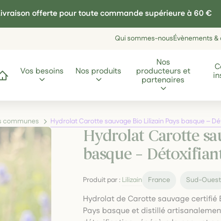
ivraison offerte pour toute commande supérieure à 60 €
Qui sommes-nous
Évènements & a
Nos
C
Vos besoins
Nos produits
producteurs et
in
ccueil
partenaires
les communes
Hydrolat Carotte sauvage Bio Lilizain Pays basque – Dé
Hydrolat Carotte sau
basque – Détoxifian
Produit par :
Lilizain
France
Sud-Oues
Hydrolat de Carotte sauvage certifié 
Pays basque et distillé artisanalement à