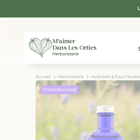
Panneau de gestion des cookies
L
M'aimer
Dans Les Orties
A
Herboristerie
Accueil
Herboristerie
Hydrolats & Eaux Flora