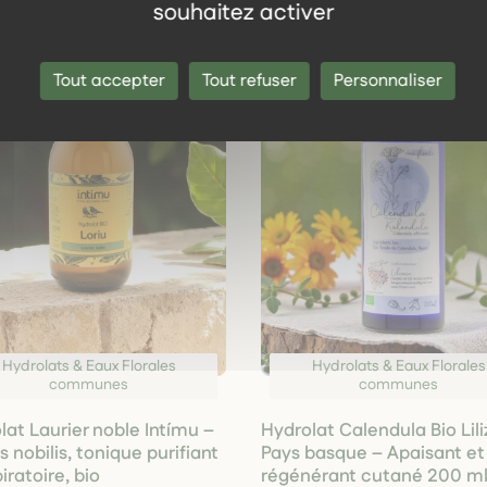
souhaitez activer
Tout accepter
Tout refuser
Personnaliser
Hydrolats & Eaux Florales
Hydrolats & Eaux Florales
communes
communes
lat Laurier noble Intímu –
Hydrolat Calendula Bio Lili
 nobilis, tonique purifiant
Pays basque – Apaisant et
iratoire, bio
régénérant cutané 200 m