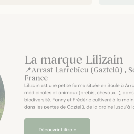
La marque Lilizain
Arrast Larrebieu (Gaztelü) , S
France
Lilizain est une petite ferme située en Soule à Ar
médicinales et animaux (brebis, chevaux...), dans 
biodiversité. Fanny et Frédéric cultivent à la mai
dans les pentes de Gaztelü, de la graine jusqu'à l
de plantes sauvages.Eaux florales, Huiles essentie
aromates) issus de plantes transformées par leur
Agriculture Biologique pour les humains et pour l
Découvrir Lilizain