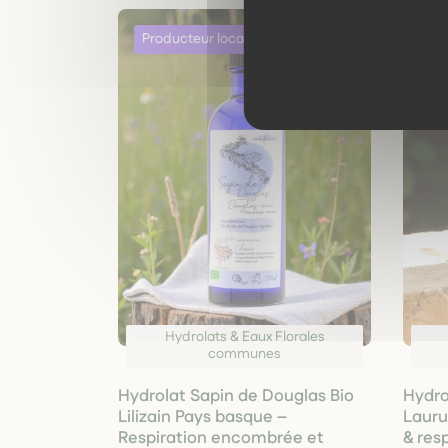
Hydrolats & Eaux Florales
communes
Hydrolat Sapin de Douglas Bio
Hydro
Lilizain Pays basque –
Laurus
Respiration encombrée et
& resp