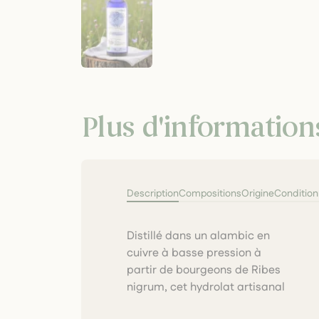
Plus d'information
Description
Compositions
Origine
Conditio
Distillé dans un alambic en
Bio stimule les défenses, aide
cuivre à basse pression à
au drainage et soutient la
partir de bourgeons de Ribes
souplesse articulaire et la
nigrum, cet hydrolat artisanal