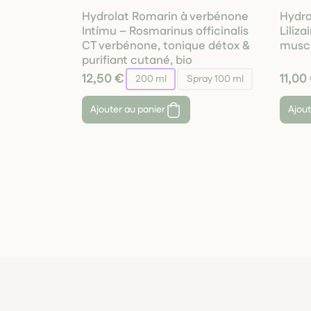
Hydrolat Romarin à verbénone
Hydro
Intímu – Rosmarinus officinalis
Liliza
CT verbénone, tonique détox &
muscl
purifiant cutané, bio
12,50 €
11,00
200 ml
Spray 100 ml
Ajouter au panier
Ajout