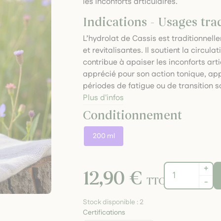
les inconforts articulaires.
Indications - Usages tra
L’hydrolat de Cassis est traditionnel
et revitalisantes. Il soutient la circul
contribue à apaiser les inconforts art
apprécié pour son action tonique, ap
périodes de fatigue ou de transition s
Plus d'infos
Conditionnement
200 ml
+
12,90 €
TTC
-
Stock disponible :
2
Certifications