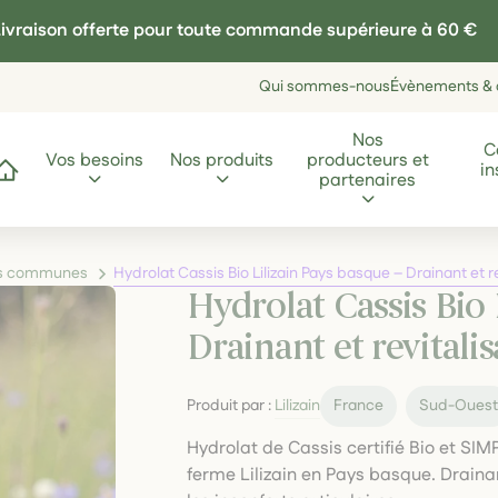
ivraison offerte pour toute commande supérieure à 60 €
Qui sommes-nous
Évènements & a
Nos
C
Vos besoins
Nos produits
producteurs et
in
ccueil
partenaires
les communes
Hydrolat Cassis Bio Lilizain Pays basque – Drainant et r
Hydrolat Cassis Bio 
Drainant et revitali
Produit par :
Lilizain
France
Sud-Oues
Hydrolat de Cassis certifié Bio et SIMP
ferme Lilizain en Pays basque. Drainant