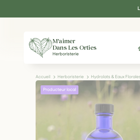
Panneau de gestion des cookies
L
M'aimer
Dans Les Orties
A
Herboristerie
Accueil
Herboristerie
Hydrolats & Eaux Flora