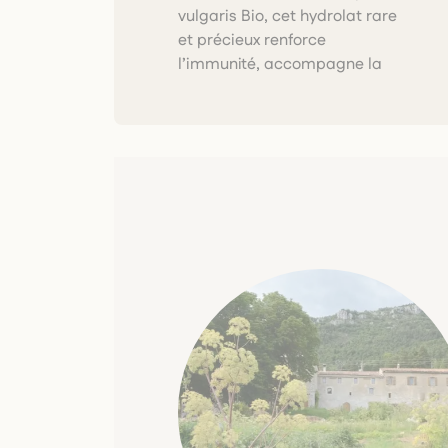
vulgaris Bio, cet hydrolat rare
aromatique le rend accessible
et précieux renforce
l’immunité, accompagne la