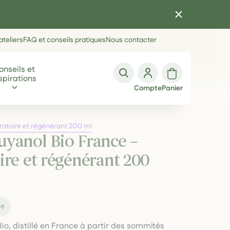
teliers
FAQ et conseils pratiques
Nous contacter
onseils et
spirations
Compte
Panier
ratoire et régénérant 200 ml
uyanol Bio France –
ire et régénérant 200
ce
io, distillé en France à partir des sommités