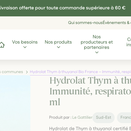
ivraison offerte pour toute commande supérieure à 60 €
Qui sommes-nous
Évènements & a
Nos
C
Vos besoins
Nos produits
producteurs et
in
ccueil
partenaires
les communes
Hydrolat Thym à thuyanol Bio France – Immunité, respi
Hydrolat Thym à th
Immunité, respirato
ml
Produit par :
Le Gattilier
Sud-Est
Fran
Hydrolat de Thym à thuyanol certifié B