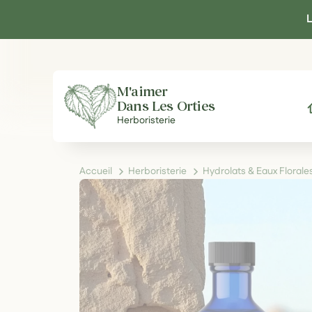
Panneau de gestion des cookies
L
M'aimer
Dans Les Orties
A
Herboristerie
Accueil
Herboristerie
Hydrolats & Eaux Flora