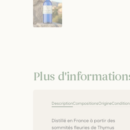
Plus d'information
Description
Compositions
Origine
Conditio
Distillé en France à partir des
sphère respiratoire et purifie
sommités fleuries de Thymus
en douceur. Sa finesse