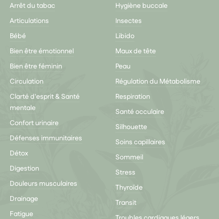
Arrêt du tabac
Hygiène buccale
Articulations
Insectes
Bébé
Libido
Bien être émotionnel
Maux de tête
Bien être féminin
Peau
Circulation
Régulation du Métabolisme
Clarté d'esprit & Santé
Respiration
mentale
Santé occulaire
Confort urinaire
Silhouette
Défenses immunitaires
Soins capillaires
Détox
Sommeil
Digestion
Stress
Douleurs musculaires
Thyroïde
Drainage
Transit
Fatigue
Troubles cardiaques légers