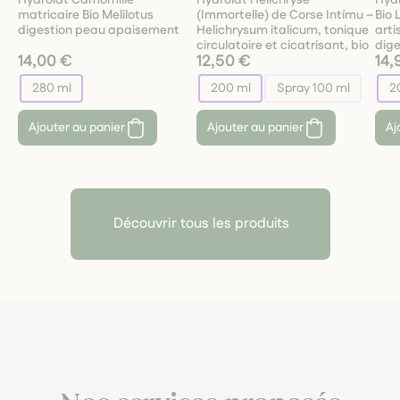
Hydrolat Camomille
Hydrolat Hélichryse
Hyd
matricaire Bio Melilotus
(Immortelle) de Corse Intímu –
Bio 
digestion peau apaisement
Helichrysum italicum, tonique
arti
circulatoire et cicatrisant, bio
dige
14,00 €
12,50 €
14,
280 ml
200 ml
Spray 100 ml
2
Ajouter au panier
Ajouter au panier
Aj
Découvrir tous les produits