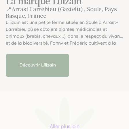
La marque Lilizain
Arrast Larrebieu (Gaztelü) , Soule, Pays
Basque, France
Lilizain est une petite ferme située en Soule à Arrast-
Larrebieu où se côtoient plantes médicinales et
animaux (brebis, chevaux...), dans le respect du vivant
et de la biodiversité. Fanny et Frédéric cultivent à la
main et en traction animale avec Eole dans les pentes
de Gaztelü, de la graine jusqu'à la plante et pratiquent
des cueillettes de plantes sauvages.Eaux florales,
Découvrir Lilizain
Huiles essentielles et plantes sèches (tisanes et
aromates) issus de plantes transformées par leurs
soins, sont proposées en Agriculture Biologique pour
les humains et pour les animaux.
Aller plus loin