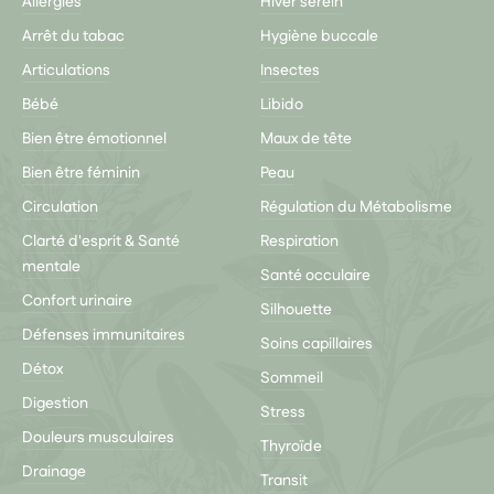
Allergies
Hiver serein
Arrêt du tabac
Hygiène buccale
Articulations
Insectes
Bébé
Libido
Bien être émotionnel
Maux de tête
Bien être féminin
Peau
Circulation
Régulation du Métabolisme
Clarté d'esprit & Santé
Respiration
mentale
Santé occulaire
Confort urinaire
Silhouette
Défenses immunitaires
Soins capillaires
Détox
Sommeil
Digestion
Stress
Douleurs musculaires
Thyroïde
Drainage
Transit