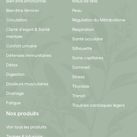
Bien être émotionnel
Maux de tête
Bien être féminin
Peau
Circulation
Régulation du Métabolisme
Clarté d'esprit & Santé
Respiration
mentale
Santé occulaire
Confort urinaire
Silhouette
Défenses immunitaires
Soins capillaires
Détox
Sommeil
Digestion
Stress
Douleurs musculaires
Thyroïde
Drainage
Transit
Fatigue
Troubles cardiaques légers
Nos produits
Voir tous les produits
Tisanes & Infusions