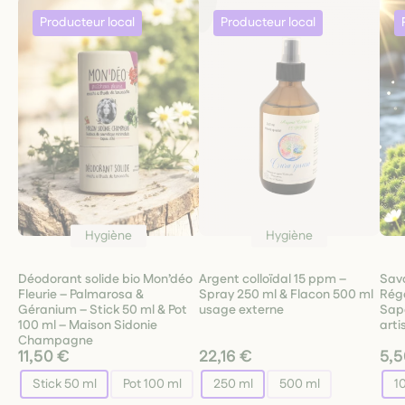
Hygiène
Hygiène
Déodorant solide bio Mon’déo
Argent colloïdal 15 ppm –
Sav
Fleurie – Palmarosa &
Spray 250 ml & Flacon 500 ml
Régé
Géranium – Stick 50 ml & Pot
usage externe
Sapo
100 ml – Maison Sidonie
arti
Champagne
11,50 €
22,16 €
5,5
Stick 50 ml
Pot 100 ml
250 ml
500 ml
1