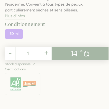
l’épiderme. Convient à tous types de peaux,
particulièrement sèches et sensibilisées.
Plus d'infos
Conditionnement
50 ml
14,00 €
-
+
14
€ 00
TTC
Stock disponible :
2
Certifications