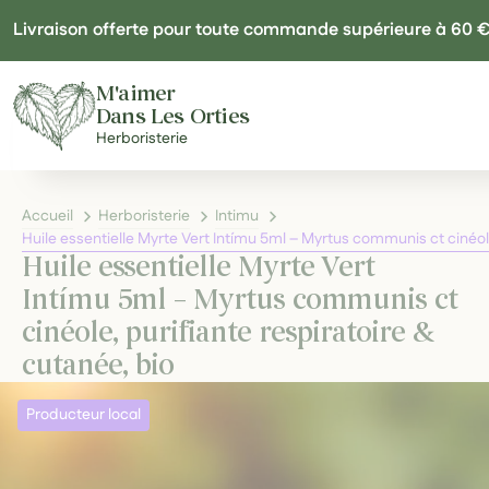
Panneau de gestion des cookies
Livraison offerte pour toute commande supérieure à 60 
M'aimer
Dans Les Orties
Herboristerie
Accueil
Herboristerie
Intimu
Huile essentielle Myrte Vert Intímu 5ml – Myrtus communis ct cinéole
Huile essentielle Myrte Vert
Intímu 5ml – Myrtus communis ct
cinéole, purifiante respiratoire &
cutanée, bio