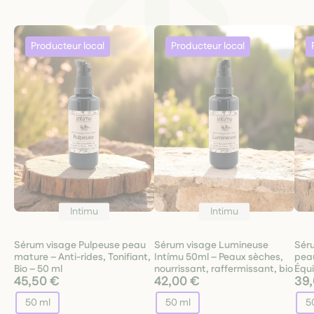
Intimu
Intimu
Sérum visage Pulpeuse peau
Sérum visage Lumineuse
Sér
mature – Anti-rides, Tonifiant,
Intímu 50ml – Peaux sèches,
peau
Bio – 50 ml
nourrissant, raffermissant, bio
Équi
45,50 €
42,00 €
39
50 ml
50 ml
5