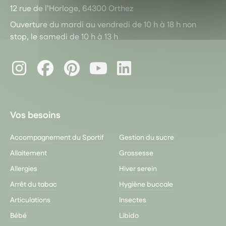
12 rue de l’Horloge, 64300 Orthez
Ouverture du mardi au vendredi de 10 h à 18 h non
stop, le samedi de 10 h à 13 h
Instagram
Facebook
Pinterest
LinkedIn
Youtube
Vos besoins
Accompagnement du Sportif
Gestion du sucre
Allaitement
Grossesse
Allergies
Hiver serein
Arrêt du tabac
Hygiène buccale
Articulations
Insectes
Bébé
Libido