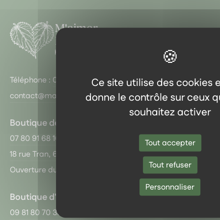
M'aimer
Dans Les Orties
Herboristerie
Téléphone :
09 81 80 70 33
Ce site utilise des cookies 
donne le contrôle sur ceux 
contact@madlo.fr
souhaitez activer
Boutique de Pau
07 80 91 68 10
Tout accepter
18 rue Tran, 64000 Pau
Tout refuser
Ouverture du mardi au samedi de 10 h à 19 h non stop !
Personnaliser
Boutique d'Orthez
09 81 80 70 33