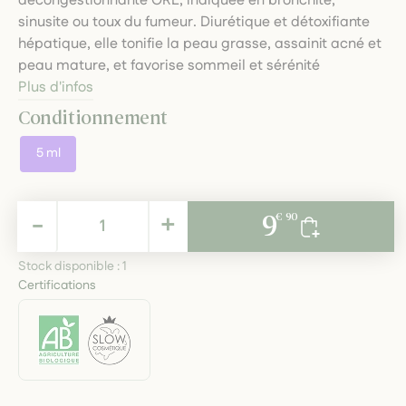
décongestionnante ORL, indiquée en bronchite,
sinusite ou toux du fumeur. Diurétique et détoxifiante
hépatique, elle tonifie la peau grasse, assainit acné et
peau mature, et favorise sommeil et sérénité
Plus d'infos
Conditionnement
5 ml
9,90 €
-
+
9
€ 90
TTC
Stock disponible :
1
Certifications