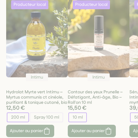
Intimu
Intimu
Hydrolat Myrte vert Intímu –
Contour des yeux Prunelle –
Sér
Myrtus communis ct cinéole,
Défatigant, Anti-âge, Bio –
Intí
purifiant & tonique cutané, bio
Roll'on 10 ml
myrt
12,50 €
15,50 €
39
200 ml
Spray 100 ml
10 ml
5
Ajouter au panier
Ajouter au panier
Aj