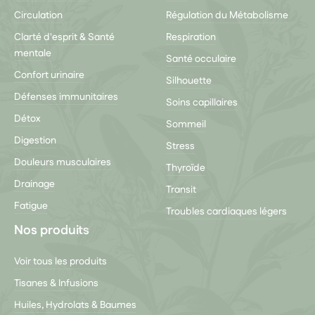
Circulation
Régulation du Métabolisme
Clarté d'esprit & Santé
Respiration
mentale
Santé occulaire
Confort urinaire
Silhouette
Défenses immunitaires
Soins capillaires
Détox
Sommeil
Digestion
Stress
Douleurs musculaires
Thyroïde
Drainage
Transit
Fatigue
Troubles cardiaques légers
Nos produits
Voir tous les produits
Tisanes & Infusions
Huiles, Hydrolats & Baumes