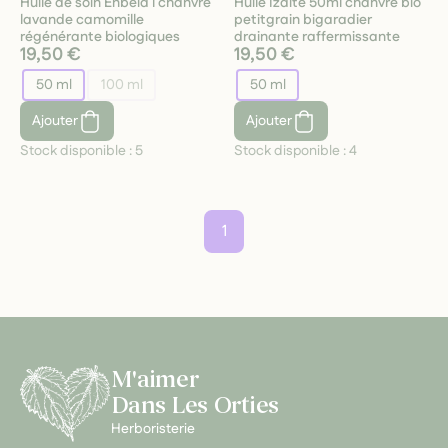
Huile de soin Enbeia l chanvre
Huile Izaite 50ml chanvre bio
lavande camomille
petitgrain bigaradier
régénérante biologiques
drainante raffermissante
19,50 €
19,50 €
50 ml
100 ml
50 ml
Ajouter
Ajouter
Stock disponible :
5
Stock disponible :
4
1
M'aimer
Dans Les Orties
Herboristerie