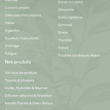
mentale
Santé occulaire
Confort urinaire
Silhouette
Défenses immunitaires
Soins capillaires
Détox
Sommeil
Digestion
Stress
Douleurs musculaires
Thyroïde
Drainage
Transit
Fatigue
Troubles cardiaques légers
Nos produits
Voir tous les produits
Tisanes & Infusions
Huiles, Hydrolats & Baumes
Diffusion olfactive & Inhalation
Extraits Plantes & Elixirs floraux