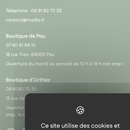
Téléphone :
09 81 80 70 33
contact@madlo.fr
Boutique de Pau
07 80 91 68 10
18 rue Tran, 64000 Pau
Ouverture du mardi au samedi de 10 h à 19 h non stop !
Boutique d'Orthez
09 81 80 70 33
12 rue de l’Horloge, 64300 Orthez
Ouverture du mardi au vendredi de 10 h à 18 h non
stop, le samedi de 10 h à 13 h
Ce site utilise des cookies et