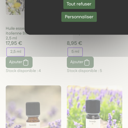
Tout refuser
Karandja
Karandja
Personnaliser
Huile essentielle Hélichryse
Huile essentielle Laurier noble
italienne Bio bleus et bosses
Bio respiration et vitalité 5 ml
2,5 ml
17,95 €
8,95 €
2,5 ml
5 ml
Ajouter
Ajouter
Stock disponible :
4
Stock disponible :
5