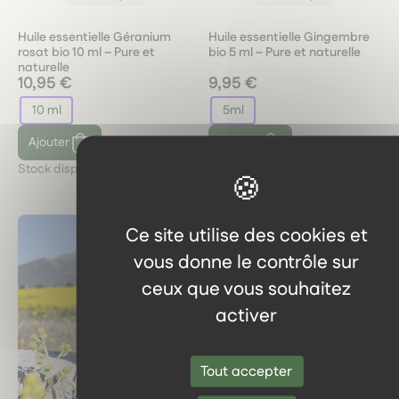
Huile essentielle Géranium
Huile essentielle Gingembre
rosat bio 10 ml – Pure et
bio 5 ml – Pure et naturelle
naturelle
10,95 €
9,95 €
10 ml
5ml
Ajouter
Ajouter
Stock disponible :
3
Stock disponible :
4
Ce site utilise des cookies et
vous donne le contrôle sur
ceux que vous souhaitez
activer
Tout accepter