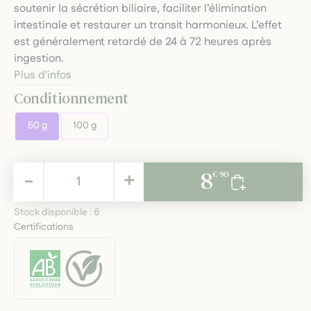
soutenir la sécrétion biliaire, faciliter l’élimination
intestinale et restaurer un transit harmonieux. L’effet
est généralement retardé de 24 à 72 heures après
ingestion.
Plus d'infos
Conditionnement
50 g
100 g
8,90 €
-
+
8
€ 90
TTC
Stock disponible :
6
Certifications