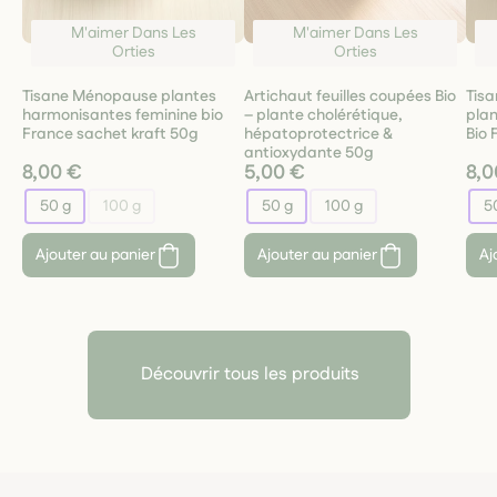
M'aimer Dans Les
M'aimer Dans Les
Orties
Orties
Tisane Ménopause plantes
Artichaut feuilles coupées Bio
Tisa
harmonisantes feminine bio
– plante cholérétique,
plan
France sachet kraft 50g
hépatoprotectrice &
Bio 
antioxydante 50g
8,00 €
5,00 €
8,0
50 g
100 g
50 g
100 g
5
Ajouter au panier
Ajouter au panier
Aj
Découvrir tous les produits