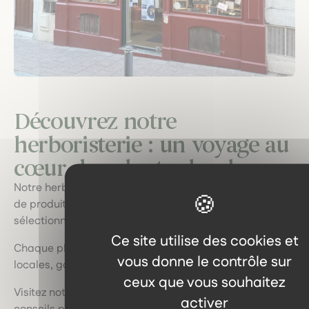
Découvrez notre
herboristerie : un voyage au
cœur des plantes locales.
Notre herboristerie vous invite à explorer une gamme
de produits naturels de qualité, soigneusement
sélectionnés.
Ce site utilise des cookies et
Chaque plante, extrait et huile est issu de sources
vous donne le contrôle sur
locales, garantissant fraîcheur et efficacité.
ceux que vous souhaitez
Visitez notre boutique physique pour bénéficier de
activer