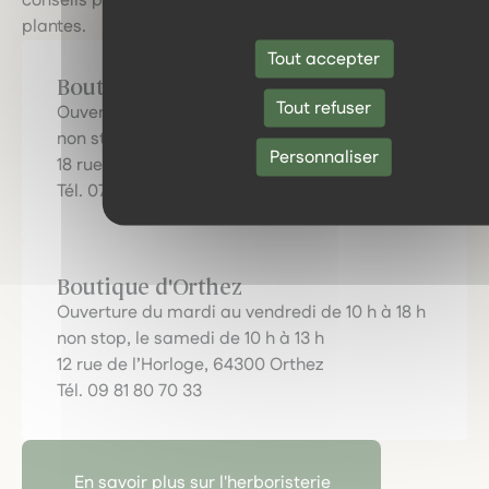
conseils personnalisés et découvrir le pouvoir des
plantes.
Tout accepter
Boutique de Pau
Tout refuser
Ouverture du mardi au samedi de 10 h à 19 h
non stop !
Personnaliser
18 rue Tran, 64000 Pau
Tél. 07 80 91 68 10
Boutique d'Orthez
Ouverture du mardi au vendredi de 10 h à 18 h
non stop, le samedi de 10 h à 13 h
12 rue de l’Horloge, 64300 Orthez
Tél. 09 81 80 70 33
En savoir plus sur l'herboristerie