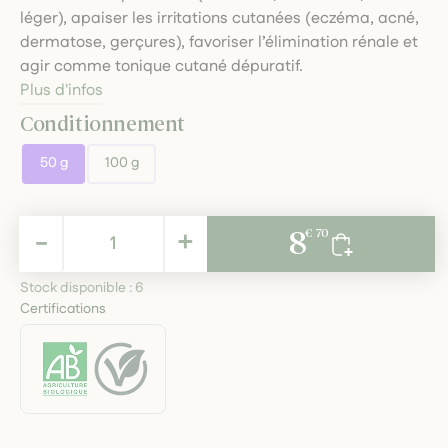
léger), apaiser les irritations cutanées (eczéma, acné,
dermatose, gerçures), favoriser l’élimination rénale et
agir comme tonique cutané dépuratif.
Plus d'infos
Conditionnement
50 g
100 g
8,70 €
-
+
8
€ 70
TTC
Stock disponible :
6
Certifications