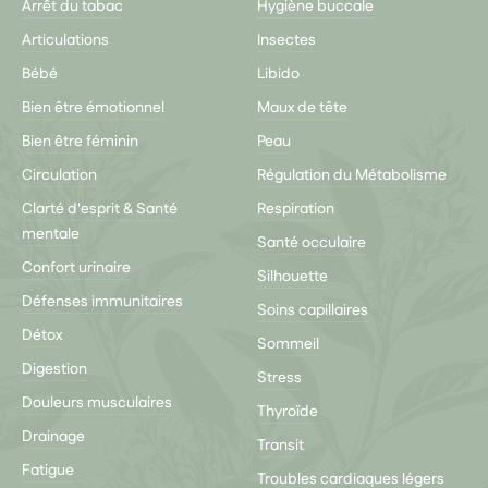
Arrêt du tabac
Hygiène buccale
Articulations
Insectes
Bébé
Libido
Bien être émotionnel
Maux de tête
Bien être féminin
Peau
Circulation
Régulation du Métabolisme
Clarté d'esprit & Santé
Respiration
mentale
Santé occulaire
Confort urinaire
Silhouette
Défenses immunitaires
Soins capillaires
Détox
Sommeil
Digestion
Stress
Douleurs musculaires
Thyroïde
Drainage
Transit
Fatigue
Troubles cardiaques légers