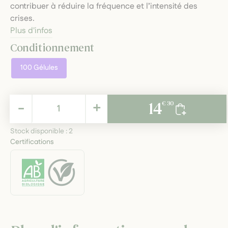
contribuer à réduire la fréquence et l’intensité des
crises.
Plus d'infos
Conditionnement
100 Gélules
14,30 €
-
+
14
€ 30
TTC
Stock disponible :
2
Certifications