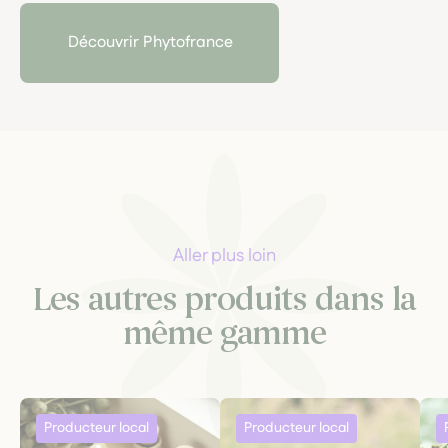
herboriste.
Laboratoire familial
fondé par une pharmacienne
Découvrir Phytofrance
passionnée de plantes médicinales, il cultive une
approche exigeante :
plantes fraîches, agriculture
biologique, traçabilité rigoureuse et respect du vivant
.
Aller plus loin
Les autres produits dans la
même gamme