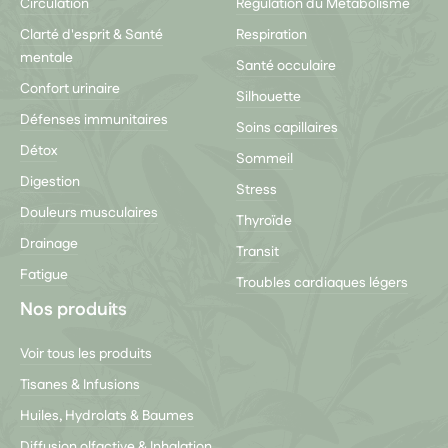
Circulation
Régulation du Métabolisme
Clarté d'esprit & Santé
Respiration
mentale
Santé occulaire
Confort urinaire
Silhouette
Défenses immunitaires
Soins capillaires
Détox
Sommeil
Digestion
Stress
Douleurs musculaires
Thyroïde
Drainage
Transit
Fatigue
Troubles cardiaques légers
Nos produits
Voir tous les produits
Tisanes & Infusions
Huiles, Hydrolats & Baumes
Diffusion olfactive & Inhalation