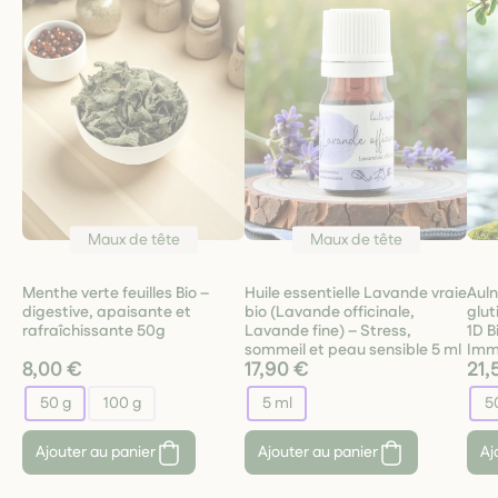
Maux de tête
Maux de tête
Menthe verte feuilles Bio –
Huile essentielle Lavande vraie
Auln
digestive, apaisante et
bio (Lavande officinale,
glu
rafraîchissante 50g
Lavande fine) – Stress,
1D B
sommeil et peau sensible 5 ml
Imm
8,00 €
17,90 €
21,
50 g
100 g
5 ml
5
Ajouter au panier
Ajouter au panier
Aj