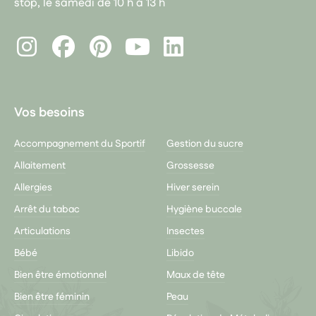
stop, le samedi de 10 h à 13 h
Instagram
Facebook
Pinterest
LinkedIn
Youtube
Vos besoins
Accompagnement du Sportif
Gestion du sucre
Allaitement
Grossesse
Allergies
Hiver serein
Arrêt du tabac
Hygiène buccale
Articulations
Insectes
Bébé
Libido
Bien être émotionnel
Maux de tête
Bien être féminin
Peau