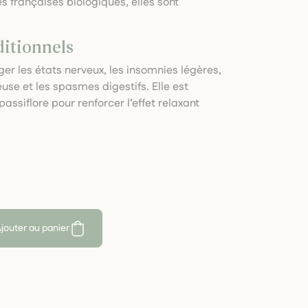
es françaises biologiques, elles sont
ditionnels
ger les états nerveux, les insomnies légères,
euse et les spasmes digestifs. Elle est
assiflore pour renforcer l’effet relaxant
jouter au panier