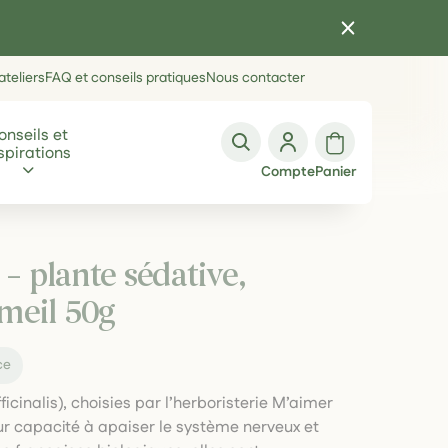
teliers
FAQ et conseils pratiques
Nous contacter
onseils et
spirations
Compte
Panier
 – plante sédative,
meil 50g
ce
icinalis), choisies par l’herboristerie M’aimer
eur capacité à apaiser le système nerveux et