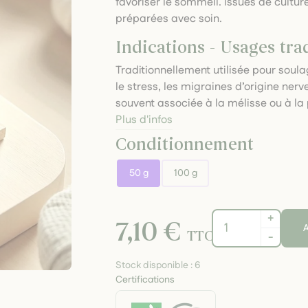
favoriser le sommeil. Issues de cultur
préparées avec soin.
Indications - Usages tra
Traditionnellement utilisée pour soula
le stress, les migraines d’origine nerv
souvent associée à la mélisse ou à la p
Plus d'infos
Conditionnement
50 g
100 g
+
7,10 €
A
TTC
-
Stock disponible :
6
Certifications