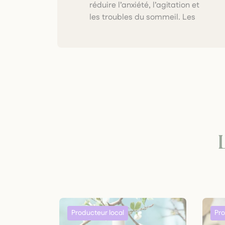
réduire l’anxiété, l’agitation et
origine locale, dans le respect
les troubles du sommeil. Les