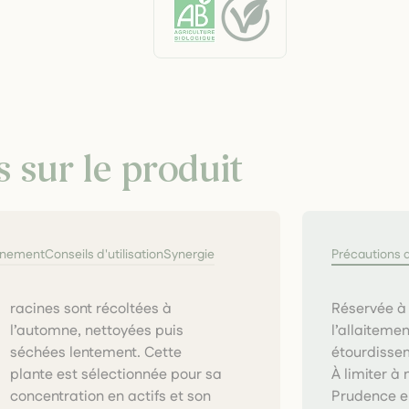
s sur le produit
nnement
Conseils d'utilisation
Synergie
Précautions 
Réservée à 
l’allaiteme
étourdissem
À limiter 
Prudence e