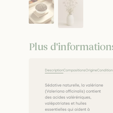
Plus d'information
Description
Compositions
Origine
Conditio
Sédative naturelle, la valériane
racines sont récoltées à
(Valeriana officinalis) contient
l’automne, nettoyées puis
des acides valéréniques,
séchées lentement. Cette
valépotriates et huiles
plante est sélectionnée pour sa
essentielles qui aident à
concentration en actifs et son