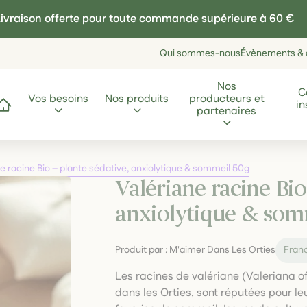
ivraison offerte pour toute commande supérieure à 60 €
Qui sommes-nous
Évènements & a
Nos
C
Vos besoins
Nos produits
producteurs et
in
ccueil
partenaires
e racine Bio – plante sédative, anxiolytique & sommeil 50g
Valériane racine Bio
anxiolytique & som
Produit par :
M'aimer Dans Les Orties
Fran
Les racines de valériane (Valeriana off
dans les Orties, sont réputées pour l