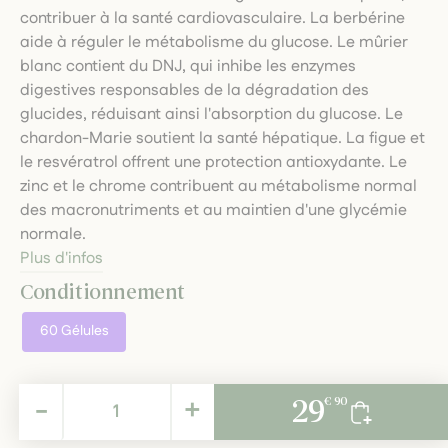
contribuer à la santé cardiovasculaire. La berbérine
aide à réguler le métabolisme du glucose. Le mûrier
blanc contient du DNJ, qui inhibe les enzymes
digestives responsables de la dégradation des
glucides, réduisant ainsi l'absorption du glucose. Le
chardon-Marie soutient la santé hépatique. La figue et
le resvératrol offrent une protection antioxydante. Le
zinc et le chrome contribuent au métabolisme normal
des macronutriments et au maintien d'une glycémie
normale.
Plus d'infos
Conditionnement
60 Gélules
29,90 €
-
+
29
€ 90
TTC