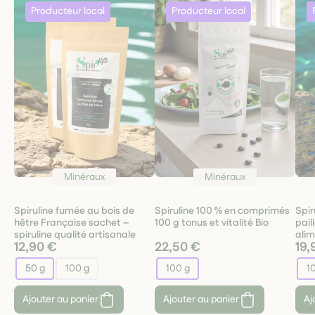
Minéraux
Minéraux
Spiruline fumée au bois de
Spiruline 100 % en comprimés
Spir
hêtre Française sachet –
100 g tonus et vitalité Bio
pail
spiruline qualité artisanale
alim
12,90 €
22,50 €
19,
50 g
100 g
100 g
1
Ajouter au panier
Ajouter au panier
Aj