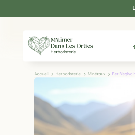
Panneau de gestion des cookies
L
M'aimer
Dans Les Orties
A
Herboristerie
Accueil
Herboristerie
Minéraux
Fer Bisglyc