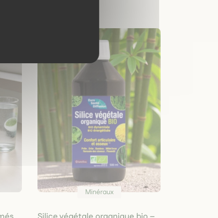
Minéraux
imés
Silice végétale organique bio –