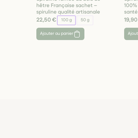
hêtre Française sachet –
100% 
spiruline qualité artisanale
santé
22,50 €
19,90
100 g
50 g
Ajouter au panier
Ajout