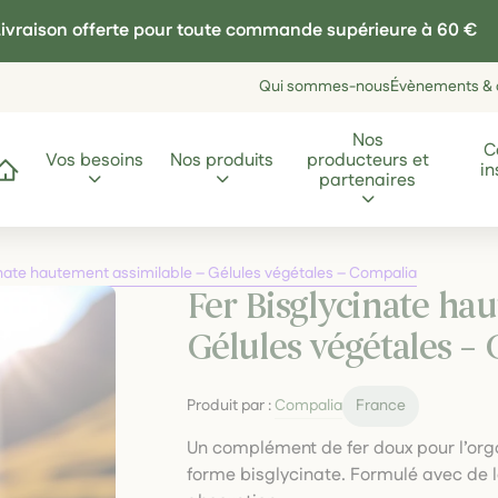
ivraison offerte pour toute commande supérieure à 60 €
Qui sommes-nous
Évènements & a
Nos
C
Vos besoins
Nos produits
producteurs et
in
ccueil
partenaires
inate hautement assimilable – Gélules végétales – Compalia
Fer Bisglycinate ha
Gélules végétales –
Produit par :
Compalia
France
Un complément de fer doux pour l’or
forme bisglycinate. Formulé avec de l