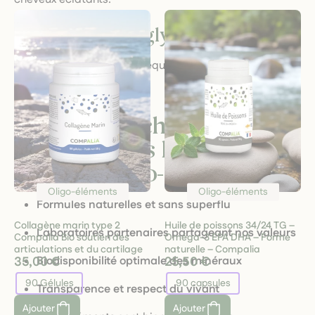
Métabolisme et glycémie
Chrome pour un meilleur équilibre des sucres dans le
sang.
🌿 Pourquoi choisir
M’Aimer dans les Orties
pour vos oligo-éléments ?
Oligo-éléments
Oligo-éléments
Formules naturelles et sans superflu
Collagène marin type 2
Huile de poissons 34/24 TG –
Laboratoires partenaires partageant nos valeurs
Compalia Bio soutien des
Oméga-3 EPA DHA – Forme
articulations et du cartilage
naturelle – Compalia
Biodisponibilité optimale des minéraux
35,00 €
25,50 €
90 Gélules
90 capsules
Transparence et respect du vivant
Ajouter
Ajouter