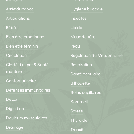
Allergies
Hiver serein
Arrêt du tabac
Hygiène buccale
Articulations
Insectes
Bébé
Libido
Bien être émotionnel
Maux de tête
Bien être féminin
Peau
Circulation
Régulation du Métabolisme
Clarté d'esprit & Santé
Respiration
mentale
Santé occulaire
Confort urinaire
Silhouette
Défenses immunitaires
Soins capillaires
Détox
Sommeil
Digestion
Stress
Douleurs musculaires
Thyroïde
Drainage
Transit