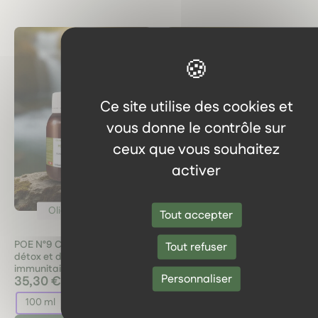
Ce site utilise des cookies et
vous donne le contrôle sur
ceux que vous souhaitez
activer
Oligo-éléments
Oligo-éléments
Tout accepter
POE N°9 Chlorella 100 ml –
Ubiquinol Kaneka 100mg –
Tout refuser
détox et défenses
Coenzyme Q10 bio-active
immunitaires
hydrosoluble – Dynveo
Personnaliser
35,30 €
47,00 €
100 ml
60 Gélules