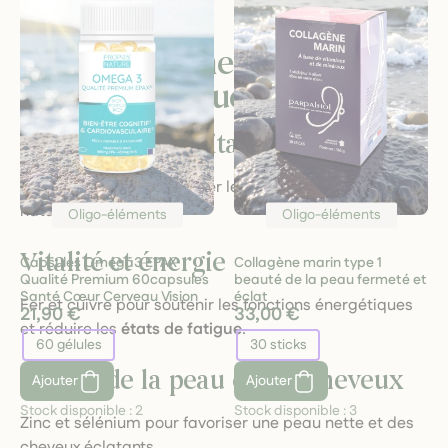
d’efficacité.
📂 Une gamme ciblée pour
vos besoins quotidiens
Système immunitaire renforcé
Zinc et sélénium pour aider le corps à se défendre
naturellement.
Oligo-éléments
Oligo-éléments
Vitalité et énergie
Capsules Oméga3 EPAX
Collagène marin type 1
Qualité Premium 60capsules
beauté de la peau fermeté et
Santé Cœur Cerveau Vision
éclat
Fer et cuivre pour soutenir les fonctions énergétiques
21,90 €
33,00 €
et réduire les
états de fatigue
.
60 gélules
30 sticks
Beauté de la peau et des cheveux
Ajouter
Ajouter
Stock disponible :
2
Stock disponible :
3
Zinc et sélénium pour favoriser une peau nette et des
cheveux éclatants.