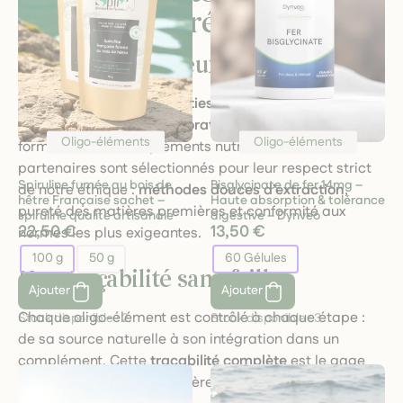
une qualité irréprochable
Un choix rigoureux de partenaires
Chez
M’Aimer dans les Orties
, nous collaborons
uniquement avec des
laboratoires experts
dans la
Oligo-éléments
Oligo-éléments
formulation de compléments nutritionnels. Ces
partenaires sont sélectionnés pour leur respect strict
Spiruline fumée au bois de
Bisglycinate de fer 14mg –
de notre éthique :
méthodes douces d’extraction
,
hêtre Française sachet –
Haute absorption & tolérance
pureté des matières premières et conformité aux
spiruline qualité artisanale
digestive – Dynveo
22,50 €
13,50 €
normes les plus exigeantes.
100 g
50 g
60 Gélules
Une traçabilité sans faille
Ajouter
Ajouter
Chaque oligo-élément est contrôlé à chaque étape :
Stock disponible :
2
Stock disponible :
3
de sa source naturelle à son intégration dans un
complément. Cette
traçabilité complète
est le gage
de notre exigence en matière de qualité, de sécurité et