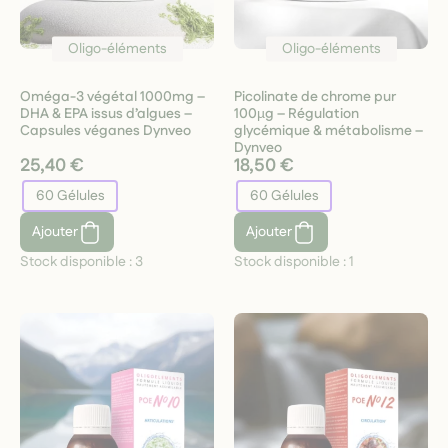
Oligo-éléments
Oligo-éléments
Oméga-3 végétal 1000mg –
Picolinate de chrome pur
DHA & EPA issus d’algues –
100µg – Régulation
Capsules véganes Dynveo
glycémique & métabolisme –
Dynveo
25,40 €
18,50 €
60 Gélules
60 Gélules
Ajouter
Ajouter
Stock disponible :
3
Stock disponible :
1