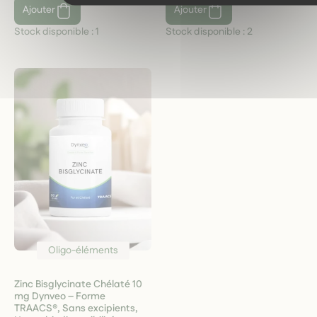
Ajouter
Ajouter
Stock disponible :
1
Stock disponible :
2
Oligo-éléments
Zinc Bisglycinate Chélaté 10
mg Dynveo – Forme
TRAACS®, Sans excipients,