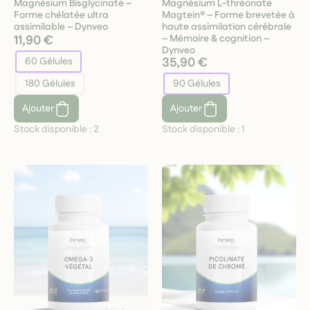
Magnésium Bisglycinate –
Magnésium L-thréonate
Forme chélatée ultra
Magtein® – Forme brevetée à
assimilable – Dynveo
haute assimilation cérébrale
11,90 €
– Mémoire & cognition –
Dynveo
35,90 €
60 Gélules
180 Gélules
90 Gélules
Ajouter
Ajouter
Stock disponible :
2
Stock disponible :
1