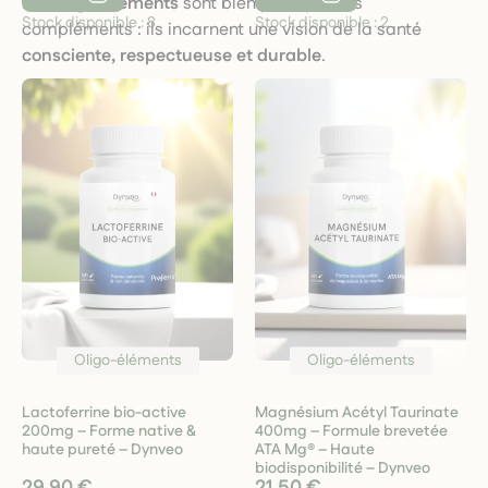
Nos
oligo-éléments
sont bien plus que des
Stock disponible :
8
Stock disponible :
2
compléments : ils incarnent une vision de la santé
consciente, respectueuse et durable
.
Oligo-éléments
Oligo-éléments
Lactoferrine bio-active
Magnésium Acétyl Taurinate
200mg – Forme native &
400mg – Formule brevetée
haute pureté – Dynveo
ATA Mg® – Haute
biodisponibilité – Dynveo
29,90 €
21,50 €