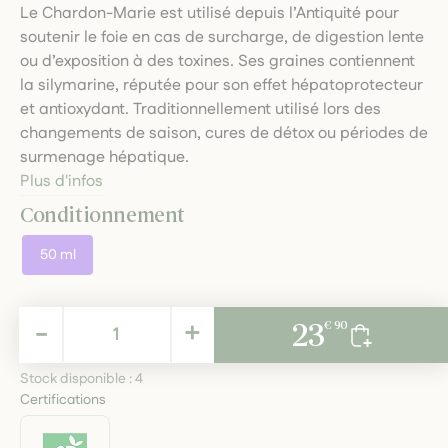
Le Chardon-Marie est utilisé depuis l’Antiquité pour
soutenir le foie en cas de surcharge, de digestion lente
ou d’exposition à des toxines. Ses graines contiennent
la silymarine, réputée pour son effet hépatoprotecteur
et antioxydant. Traditionnellement utilisé lors des
changements de saison, cures de détox ou périodes de
surmenage hépatique.
Plus d'infos
Conditionnement
50 ml
23,90 €
-
+
23
€ 90
TTC
Stock disponible :
4
Certifications