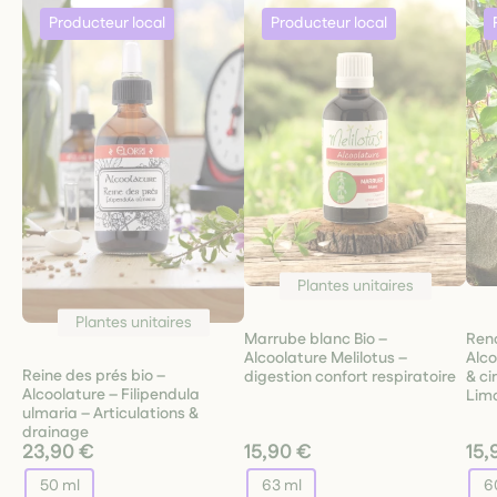
Plantes unitaires
Plantes unitaires
Marrube blanc Bio –
Ren
Alcoolature Melilotus –
Alco
Reine des prés bio –
digestion confort respiratoire
& ci
Alcoolature – Filipendula
Lim
ulmaria – Articulations &
drainage
23,90 €
15,90 €
15,
50 ml
63 ml
6