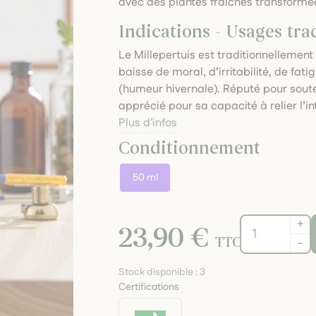
avec des plantes fraîches transformée
Indications - Usages tra
Le Millepertuis est traditionnellemen
baisse de moral, d’irritabilité, de fat
(humeur hivernale). Réputé pour soute
apprécié pour sa capacité à relier l’in
Plus d'infos
Conditionnement
50 ml
+
23,90 €
TTC
-
Stock disponible :
3
Certifications