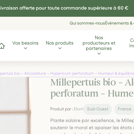
ivraison offerte pour toute commande supérieure à 60 €
Qui sommes-nous
Évènements & a
Nos
C
Vos besoins
Nos produits
producteurs et
in
ccueil
partenaires
epertuis bio – Alcoolature – Hypericum perforatum – Humeur & équilibr
Millepertuis bio – 
perforatum – Humeu
Produit par :
Elorri
Sud-Ouest
France
Plante solaire par excellence, le Mille
soutenir le moral et apaiser les état