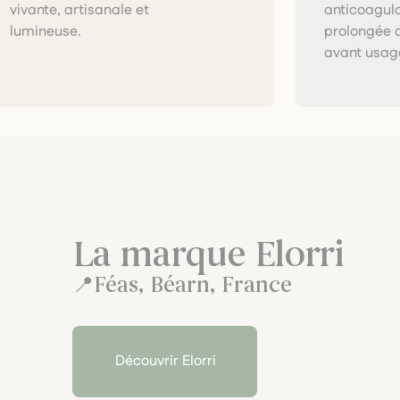
anticoagulan
lumineuse.
prolongée 
avant usage
La marque Elorri
Féas, Béarn, France
Découvrir Elorri