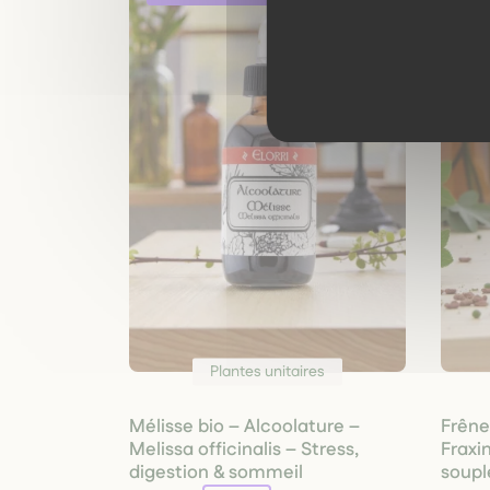
Plantes unitaires
Mélisse bio – Alcoolature –
Frêne
Melissa officinalis – Stress,
Fraxi
digestion & sommeil
soupl