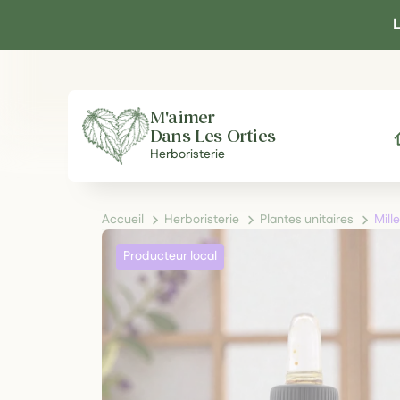
Panneau de gestion des cookies
L
M'aimer
Dans Les Orties
A
Herboristerie
Accueil
Herboristerie
Plantes unitaires
Mill