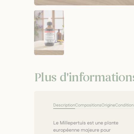
Plus d'information
Description
Compositions
Origine
Conditio
Le Millepertuis est une plante
l’humeur et les variations
européenne majeure pour
saisonnières. Une alcoolature