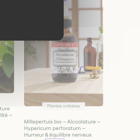
Plantes unitaires
ature
lité –
Millepertuis bio – Alcoolature –
Hypericum perforatum –
Humeur & équilibre nerveux