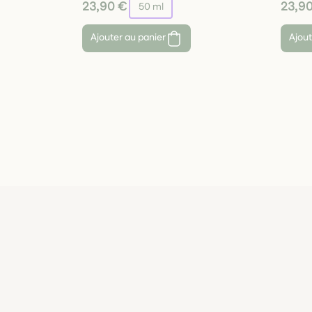
23,90 €
23,9
50 ml
Ajouter au panier
Ajout