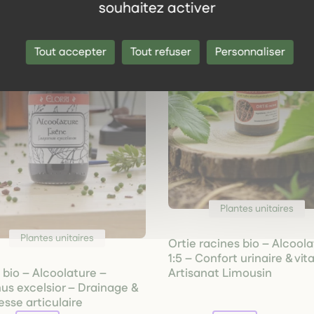
souhaitez activer
Tout accepter
Tout refuser
Personnaliser
Plantes unitaires
Plantes unitaires
Ortie racines bio – Alcool
1:5 – Confort urinaire & vita
Artisanat Limousin
 bio – Alcoolature –
nus excelsior – Drainage &
esse articulaire