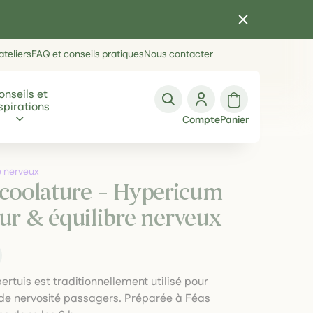
teliers
FAQ et conseils pratiques
Nous contacter
onseils et
spirations
Compte
Panier
e nerveux
Alcoolature – Hypericum
r & équilibre nerveux
pertuis est traditionnellement utilisé pour
s de nervosité passagers. Préparée à Féas