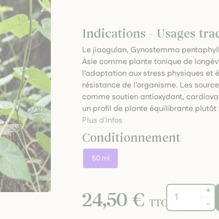
Indications - Usages tra
Le jiaogulan, Gynostemma pentaphyl
Asie comme plante tonique de longévi
l’adaptation aux stress physiques et ém
résistance de l’organisme. Les sources
comme soutien antioxydant, cardiovas
un profil de plante équilibrante plutôt
Plus d'infos
Conditionnement
50 ml
+
24,50 €
TTC
-