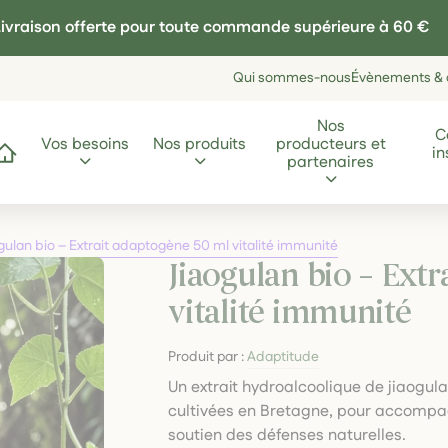
ivraison offerte pour toute commande supérieure à 60 €
Qui sommes-nous
Évènements & a
Nos
C
Vos besoins
Nos produits
producteurs et
in
ccueil
partenaires
gulan bio – Extrait adaptogène 50 ml vitalité immunité
Jiaogulan bio – Ext
vitalité immunité
Produit par :
Adaptitude
Un extrait hydroalcoolique de jiaogulan
cultivées en Bretagne, pour accompagne
soutien des défenses naturelles.