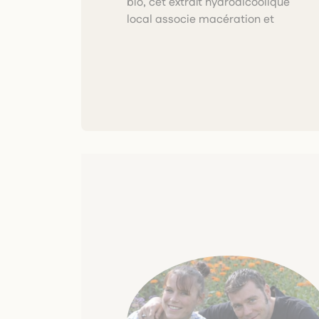
bio, cet extrait hydroalcoolique
traçabilité et une qualité
local associe macération et