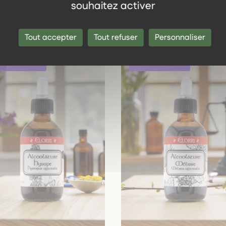
souhaitez activer
même gamme
Tout accepter
Tout refuser
Personnaliser