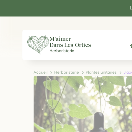
Panneau de gestion des cookies
L
M'aimer
Dans Les Orties
A
Herboristerie
Accueil
Herboristerie
Plantes unitaires
Jiao