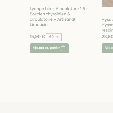
Lycope bio – Alcoolature 1:5 –
Soutien thyroïdien &
circulatoire – Artisanat
Hysop
Limousin
Hysso
respir
15,90 €
23,9
60 ml
Ajouter au panier
Ajout