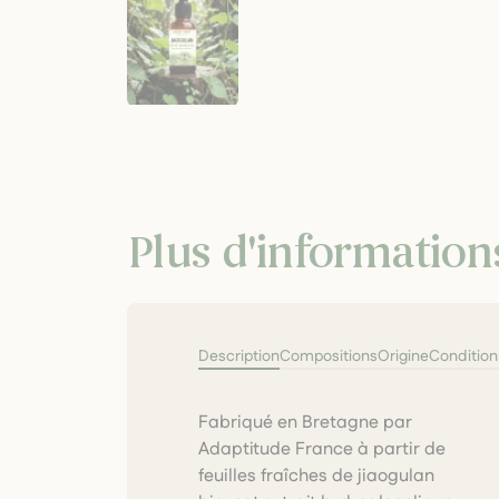
Plus d'information
Description
Compositions
Origine
Conditio
Fabriqué en Bretagne par
extraction par ultrasons. Son
Adaptitude France à partir de
ratio concentré 1:2 préserve la
feuilles fraîches de jiaogulan
fraîcheur végétale, la