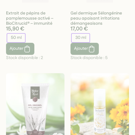
Extrait de pépins de
Gel dermique Sélongénine
pamplemousse activé –
peau apaisant irritations
BioCitrucid® – immunité
démangeaisons
15,90 €
17,00 €
50 ml
30 ml
Ajouter
Ajouter
Stock disponible :
2
Stock disponible :
5