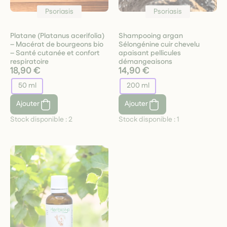
Psoriasis
Psoriasis
Platane (Platanus acerifolia)
Shampooing argan
– Macérat de bourgeons bio
Sélongénine cuir chevelu
– Santé cutanée et confort
apaisant pellicules
respiratoire
démangeaisons
18,90 €
14,90 €
50 ml
200 ml
Ajouter
Ajouter
Stock disponible :
2
Stock disponible :
1