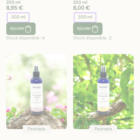
200 ml
200 ml
8,95 €
8,00 €
200 ml
200 ml
Ajouter
Ajouter
Stock disponible :
4
Stock disponible :
2
Psoriasis
Psoriasis