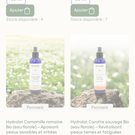
Ajouter
Ajouter
Stock disponible :
4
Stock disponible :
7
Psoriasis
Psoriasis
Hydrolat Camomille romaine
Hydrolat Carotte sauvage Bio
Bio (eau florale) – Apaisant
(eau florale) – Revitalisant
peaux sensibles et irritées
peaux ternes et fatiguées