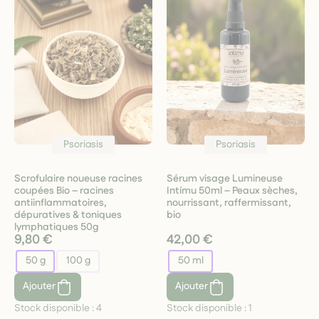
Psoriasis
Psoriasis
Scrofulaire noueuse racines
Sérum visage Lumineuse
coupées Bio – racines
Intímu 50ml – Peaux sèches,
antiinflammatoires,
nourrissant, raffermissant,
dépuratives & toniques
bio
lymphatiques 50g
9,80 €
42,00 €
50 g
100 g
50 ml
Ajouter
Ajouter
Stock disponible :
4
Stock disponible :
1