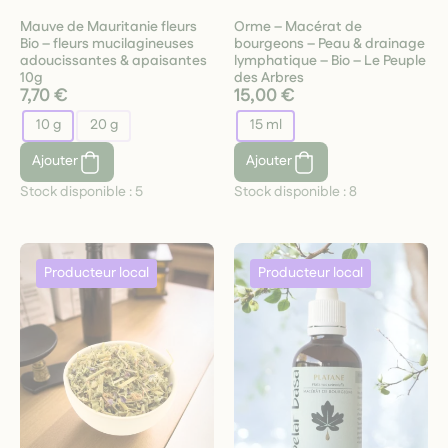
Mauve de Mauritanie fleurs
Orme – Macérat de
Bio – fleurs mucilagineuses
bourgeons – Peau & drainage
adoucissantes & apaisantes
lymphatique – Bio – Le Peuple
10g
des Arbres
7,70 €
15,00 €
10 g
20 g
15 ml
Ajouter
Ajouter
Stock disponible :
5
Stock disponible :
8