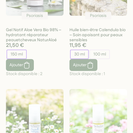
Psoriasis
Psoriasis
Gel Natif Aloe Vera Bio 98% –
Huile bien-être Calendula bio
hydratant réparateur
– Soin apaisant pour peaux
peauetcheveux NaturAloé
sensibles
21,50 €
11,95 €
150 ml
30 ml
100 ml
Ajouter
Ajouter
Stock disponible :
2
Stock disponible :
1