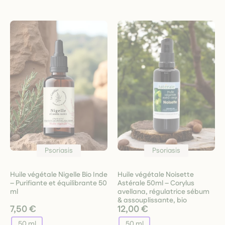
Psoriasis
Psoriasis
Huile végétale Nigelle Bio Inde
Huile végétale Noisette
– Purifiante et équilibrante 50
Astérale 50ml – Corylus
ml
avellana, régulatrice sébum
& assouplissante, bio
7,50 €
12,00 €
50 ml
50 ml