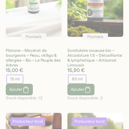
Psoriasis
Psoriasis
Platane – Macérat de
Scrofulaire noueuse bio –
bourgeons – Peau, vitiligo &
Alcoolature 1:5 – Détoxifiante
allergies – Bio – Le Peuple des
& lymphatique – Artisanat
Arbres
Limousin
15,00 €
15,90 €
15 ml
60 ml
Ajouter
Ajouter
Stock disponible :
12
Stock disponible :
2