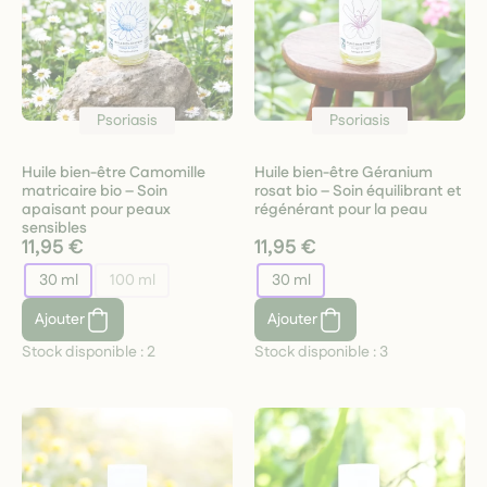
Psoriasis
Psoriasis
Huile bien-être Camomille
Huile bien-être Géranium
matricaire bio – Soin
rosat bio – Soin équilibrant et
apaisant pour peaux
régénérant pour la peau
sensibles
11,95 €
11,95 €
30 ml
100 ml
30 ml
Ajouter
Ajouter
Stock disponible :
2
Stock disponible :
3