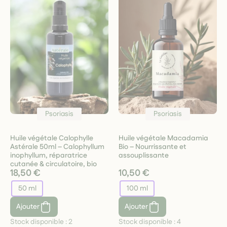
Psoriasis
Psoriasis
Huile végétale Calophylle
Huile végétale Macadamia
Astérale 50ml – Calophyllum
Bio – Nourrissante et
inophyllum, réparatrice
assouplissante
cutanée & circulatoire, bio
18,50 €
10,50 €
50 ml
100 ml
Ajouter
Ajouter
Stock disponible :
2
Stock disponible :
4