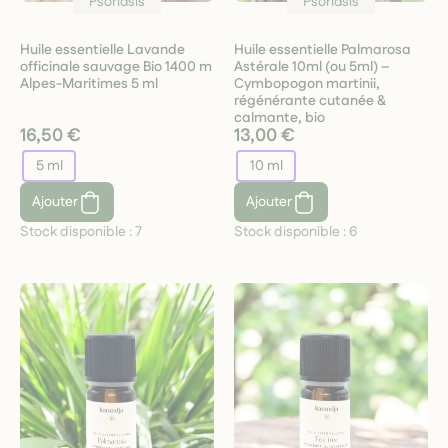
Psoriasis
Psoriasis
Huile essentielle Lavande
Huile essentielle Palmarosa
officinale sauvage Bio 1400 m
Astérale 10ml (ou 5ml) –
Alpes-Maritimes 5 ml
Cymbopogon martinii,
régénérante cutanée &
calmante, bio
16,50 €
13,00 €
5 ml
10 ml
Ajouter
Ajouter
Stock disponible :
7
Stock disponible :
6