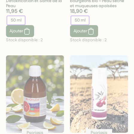
Détoxification et Santé de la
bourgeons bio – Peau sèche
Peau
et muqueuses apaisées
11,95 €
18,90 €
50 ml
50 ml
Ajouter
Ajouter
Stock disponible :
2
Stock disponible :
2
Psoriasis
Psoriasis