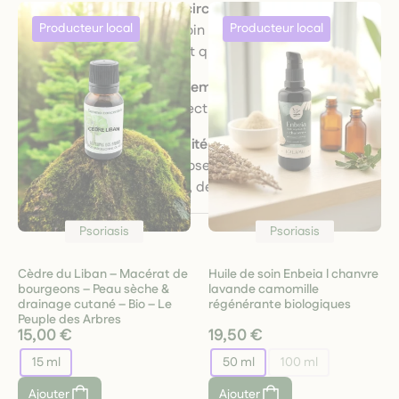
Production locale et circuits courts
: les plantes
sont récoltées avec soin auprès de producteurs
engagés, garantissant qualité et traçabilité.
Respect de l’environnement
: cultures biologiques,
sans pesticides, respectueuses de la biodiversité.
Authenticité & durabilité
: nos formules incarnent
notre volonté de proposer des soins naturels,
respectueux du corps, de l’esprit et de la Terre.
Psoriasis
Psoriasis
Cèdre du Liban – Macérat de
Huile de soin Enbeia l chanvre
bourgeons – Peau sèche &
lavande camomille
drainage cutané – Bio – Le
régénérante biologiques
Peuple des Arbres
15,00 €
19,50 €
15 ml
50 ml
100 ml
Ajouter
Ajouter