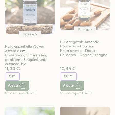
Psoriasis
Psoriasis
Huile végétale Amande
Douce Bio – Douceur
Huile essentielle Vétiver
Nourrissante – Peaux
Astérale 5ml –
Délicates – Origine Espagne
Chrysopogonzizanioides,
apaisante & régénérante
cutanée, bio
11,30 €
10,95 €
5 ml
50 ml
Ajouter
Ajouter
Stock disponible :
3
Stock disponible :
3