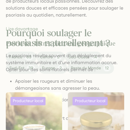
de producteurs locaux passionnés. Découvrez des
solutions douces et efficaces pensées pour soulager le
psoriasis au quotidien, naturellement.
Lire davantage
Pourquoi soulager le
psoriasis naturellement ?
Psoriasis : filtrer par zone géographique
Le psoriasis résulte souvent d’un dérèglement du
France
65
Centre
2
Sud-Ouest
14
système immunitaire et d’une inflammation accrue.
Sud-Est
39
Europe
2
Reste du Monde
12
Opter pour des soins naturels permet de :
Apaiser les rougeurs et diminuer les
démangeaisons sans agresser la peau.
Favoriser la régénération cellulaire sans utilisation
d’agents agressifs.
Contribuer à un confort durable en respectant
l’équilibre cutané.