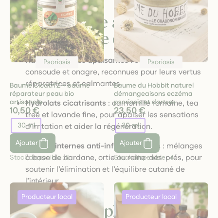
Une approche anti-
inflammatoire et réparatrice
Huiles végétales apaisantes
: calendula,
Psoriasis
Psoriasis
consoude et onagre, reconnues pour leurs vertus
réparatrices et calmantes.
Baume Cicatri’Z – baume
Baume du Hobbit naturel
réparateur peau bio
démangeaisons eczéma
artisanale
psoriasis et dartres
Hydrolats cicatrisants
: camomille romaine, tea
10,50 €
23,50 €
tree et lavande fine, pour apaiser les sensations
30 ml
30 ml
d’irritation et aider la régénération.
Ajouter
Ajouter
Tisanes internes anti-inflammatoires
: mélanges
à base de bardane, ortie ou reine-des-prés, pour
Stock disponible :
5
Stock disponible :
4
soutenir l’élimination et l’équilibre cutané de
l’intérieur.
Nos produits phares