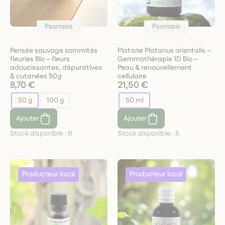
Psoriasis
Psoriasis
Pensée sauvage sommités
Platane Platanus orientalis –
fleuries Bio – fleurs
Gemmothérapie 1D Bio –
adoucissantes, dépuratives
Peau & renouvellement
& cutanées 50g
cellulaire
8,70 €
21,50 €
50 g
100 g
50 ml
Ajouter
Ajouter
Stock disponible :
6
Stock disponible :
5