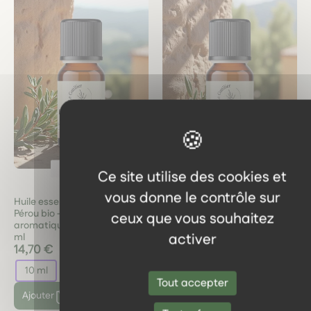
Psoriasis
Psoriasis
Ce site utilise des cookies et
vous donne le contrôle sur
Huile essentielle Baume du
Huile essentielle Camomille
Pérou bio – Résine
matricaire bio – Calmante et
ceux que vous souhaitez
aromatique apaisante – 10
anti-inflammatoire
activer
ml
14,70 €
10,85 €
10 ml
2 ml
5 ml
Tout accepter
Ajouter
Ajouter