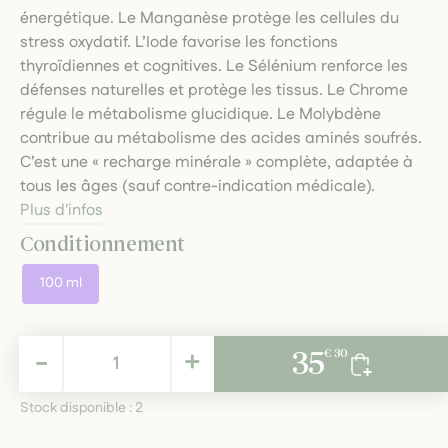
énergétique. Le Manganèse protège les cellules du
stress oxydatif. L’Iode favorise les fonctions
thyroïdiennes et cognitives. Le Sélénium renforce les
défenses naturelles et protège les tissus. Le Chrome
régule le métabolisme glucidique. Le Molybdène
contribue au métabolisme des acides aminés soufrés.
C’est une « recharge minérale » complète, adaptée à
tous les âges (sauf contre-indication médicale).
Plus d'infos
Conditionnement
100 ml
35,30 €
-
+
35
€ 30
TTC
Stock disponible :
2