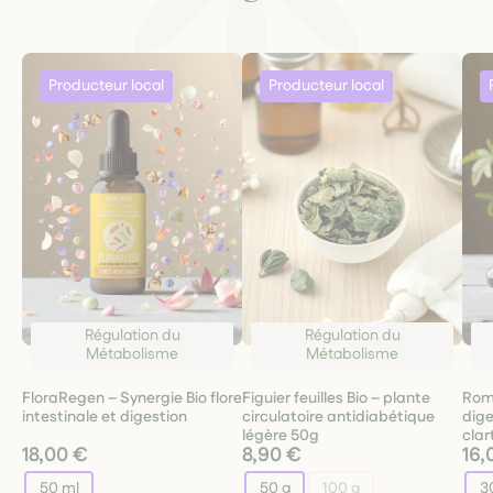
Régulation du
Régulation du
Métabolisme
Métabolisme
FloraRegen – Synergie Bio flore
Figuier feuilles Bio – plante
Rom
intestinale et digestion
circulatoire antidiabétique
dige
légère 50g
clar
18,00 €
8,90 €
16,
50 ml
50 g
100 g
3