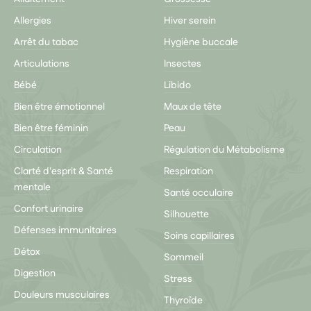
Allergies
Hiver serein
Arrêt du tabac
Hygiène buccale
Articulations
Insectes
Bébé
Libido
Bien être émotionnel
Maux de tête
Bien être féminin
Peau
Circulation
Régulation du Métabolisme
Clarté d'esprit & Santé
Respiration
mentale
Santé occulaire
Confort urinaire
Silhouette
Défenses immunitaires
Soins capillaires
Détox
Sommeil
Digestion
Stress
Douleurs musculaires
Thyroïde