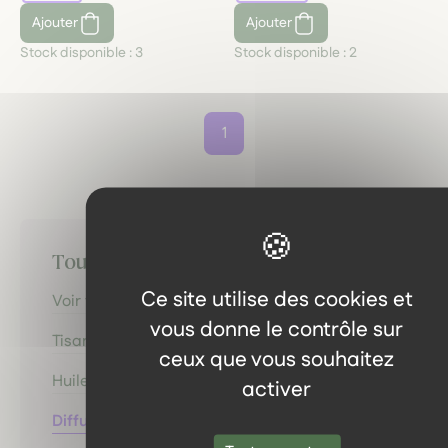
Ajouter
Ajouter
Stock disponible :
3
Stock disponible :
2
1
Toutes les catégories
Ce site utilise des cookies et
Voir tous les produits
vous donne le contrôle sur
Tisanes & Infusions
ceux que vous souhaitez
Huiles, Hydrolats & Baumes
activer
Diffusion olfactive & Inhalation