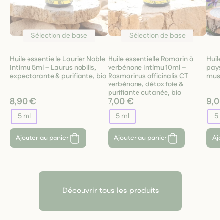
Sélection de base
Sélection de base
Huile essentielle Laurier Noble
Huile essentielle Romarin à
Huil
Intímu 5ml – Laurus nobilis,
verbénone Intímu 10ml –
pays
expectorante & purifiante, bio
Rosmarinus officinalis CT
musc
verbénone, détox foie &
purifiante cutanée, bio
8,90 €
7,00 €
9,0
5 ml
5 ml
5
Ajouter au panier
Ajouter au panier
Aj
Découvrir tous les produits