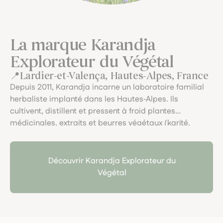
La marque Karandja
Explorateur du Végétal
Lardier-et-Valença, Hautes-Alpes, France
Depuis 2011, Karandja incarne un laboratoire familial
herbaliste implanté dans les Hautes‑Alpes. Ils
cultivent, distillent et pressent à froid plantes
médicinales, extraits et beurres végétaux (karité,
cacao, mangue), avec une démarche artisanale et
écoresponsable. Le soin du végétal, la traçabilité, et
l’art du fait main y sont célébrés dans chaque pot.
Découvrir Karandja Explorateur du
Végétal