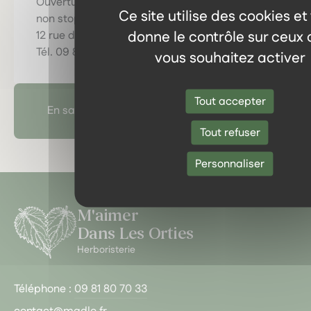
Ouverture du mardi au vendredi de 10 h à 18 h
Ce site utilise des cookies et
non stop, le samedi de 10 h à 13 h
donne le contrôle sur ceux
12 rue de l’Horloge, 64300 Orthez
Tél. 09 81 80 70 33
vous souhaitez activer
Tout accepter
En savoir plus sur l'herboristerie
Tout refuser
Personnaliser
M'aimer
Dans Les Orties
Herboristerie
Téléphone :
09 81 80 70 33