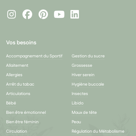
Instagram
Facebook
Pinterest
LinkedIn
Youtube
Vos besoins
Accompagnement du Sportif
Gestion du sucre
Allaitement
Grossesse
Allergies
Hiver serein
Arrêt du tabac
Hygiène buccale
Articulations
Insectes
Bébé
Libido
Bien être émotionnel
Maux de tête
Bien être féminin
Peau
Circulation
Régulation du Métabolisme