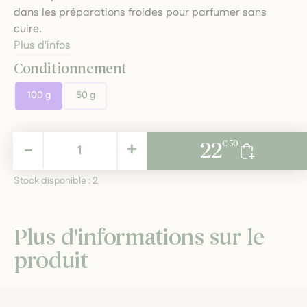
dans les préparations froides pour parfumer sans
cuire.
Plus d'infos
Conditionnement
100 g
50 g
22,50 €
-
+
22
€ 50
TTC
Stock disponible :
2
Plus d'informations sur le
produit