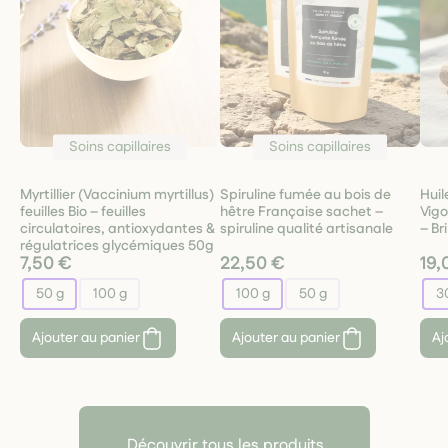
Soins capillaires
Soins capillaires
Myrtillier (Vaccinium myrtillus)
Spiruline fumée au bois de
Huil
feuilles Bio – feuilles
hêtre Française sachet –
Vigo
circulatoires, antioxydantes &
spiruline qualité artisanale
– Br
régulatrices glycémiques 50g
7,50 €
22,50 €
19,
50 g
100 g
100 g
50 g
3
Ajouter au panier
Ajouter au panier
Aj
Découvrir tous les produits