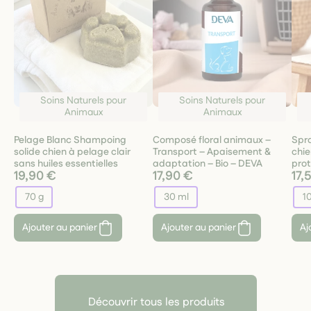
Soins Naturels pour
Soins Naturels pour
Animaux
Animaux
Pelage Blanc Shampoing
Composé floral animaux –
Spra
solide chien à pelage clair
Transport – Apaisement &
chie
sans huiles essentielles
adaptation – Bio – DEVA
prot
19,90 €
17,90 €
17,
70 g
30 ml
1
Ajouter au panier
Ajouter au panier
Aj
Découvrir tous les produits