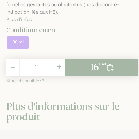
femelles gestantes ou allaitantes (pas de contre-
indication liée aux HE).
Plus d'infos
Conditionnement
30 ml
16,40 €
-
+
16
€ 40
TTC
Stock disponible :
2
Plus d'informations sur le
produit