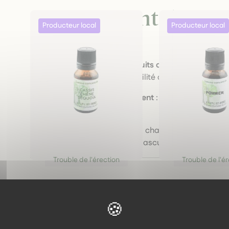
L’engagement de
M’A
Orties
Production locale et circuits courts
: nos plante
une qualité et une traçabilité assurées.
Respect de l’environnement
: cultures durables,
biodiversité.
Authenticité & durabilité
: chaque formule reflèt
respectueuse du corps masculin.
Trouble de l'érection
Trouble de l'é
Macérat complexe "Vitalité
Pommier – Macér
& Endurance" – Cassis,
bourgeons – Hor
Chêne & Séquoia – Bio – Le
peau & sérénité –
Peuple des Arbres
Peuple des Arbre