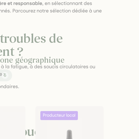
ère et responsable
, en sélectionnant des
nnés. Parcourez notre sélection dédiée à une
troubles de
ent ?
r zone géographique
 à la fatigue, à des soucis circulatoires ou
e :
5
ondaires.
e l’esprit.
 et douce