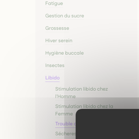
Fatigue
Gestion du sucre
Grossesse
Hiver serein
Hygiène buccale
Insectes
Libido
Stimulation libido chez
l'Homme
Stimulation libido chez la
Femme
Trouble de l'érection
Sécheresse vaginale