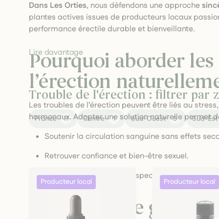
Dans Les Orties
, nous défendons une approche
sinc
plantes actives issues de producteurs locaux passio
performance érectile durable et bienveillante.
Lire davantage
Pourquoi aborder les 
l’érection naturellem
Trouble de l'érection : filtrer pa
Les troubles de l’érection peuvent être liés au stress,
hormonaux. Adopter une solution naturelle permet d
France
11
Centre
1
Sud-Ouest
5
Sud-Est
Soutenir la circulation sanguine sans effets sec
Retrouver confiance et bien-être sexuel.
Adopter une approche respectueuse du corps et d
Une stratégie globale