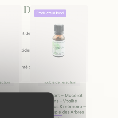
imer Dans Les
s proviennent de partenaires engagés, pour
 sans pesticides, pour préserver la
e notre volonté d’une approche naturelle,
rection
Trouble de l'érection
at de
Séquoia géant – Macérat
mones,
de bourgeons – Vitalité
 Bio – Le
masculine, os & mémoire –
s
Bio – Le Peuple des Arbres