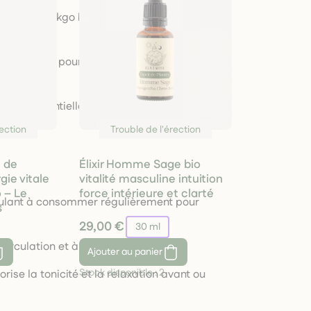
ase de ginkgo biloba, tribulus et épices
n érectile.
u de cassis pour accompagner une action
’huiles essentielles (gingembre, cyprès) pour
tente.
rection
Trouble de l'érection
 de
Élixir Homme Sage bio
ie vitale
vitalité masculine intuition
o – Le
force intérieure et clarté
ulant à consommer régulièrement pour
s
29,00 €
30 ml
circulation et à la fonction érectile.
Ajouter
au panier
Stock disponible :
2
orise la tonicité et la relaxation avant ou