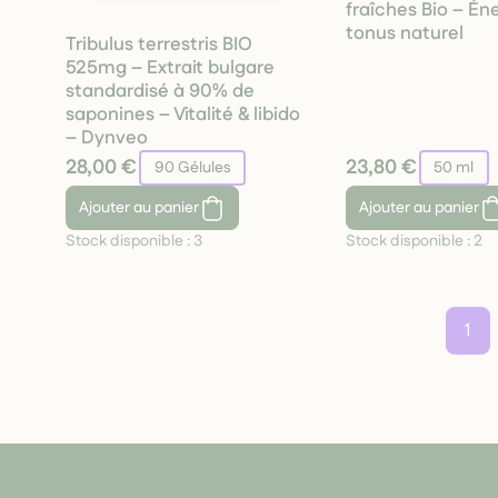
fraîches Bio – Én
tonus naturel
Tribulus terrestris BIO
525mg – Extrait bulgare
standardisé à 90% de
saponines – Vitalité & libido
– Dynveo
28,00 €
23,80 €
90 Gélules
50 ml
Ajouter
au panier
Ajouter
au panier
Stock disponible :
3
Stock disponible :
2
1