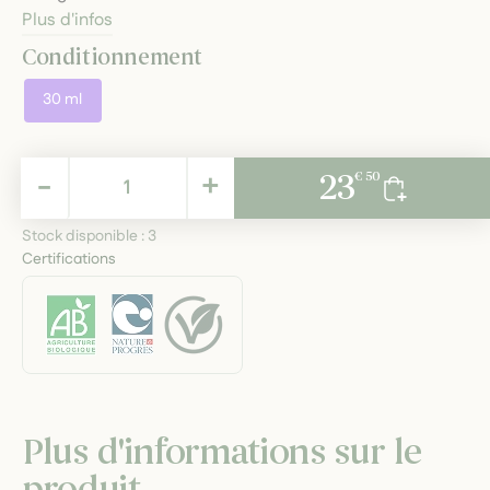
Plus d'infos
Conditionnement
30 ml
23,50 €
-
+
23
€ 50
TTC
Stock disponible :
3
Certifications
Plus d'informations sur le
produit