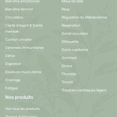
Bien être émotionnel
Maux de tête
Bien être féminin
Peau
Circulation
Régulation du Métabolisme
Clarté d'esprit & Santé
Respiration
mentale
Santé occulaire
Confort urinaire
Silhouette
Défenses immunitaires
Soins capillaires
Détox
Sommeil
Digestion
Stress
Douleurs musculaires
Thyroïde
Drainage
Transit
Fatigue
Troubles cardiaques légers
Nos produits
Voir tous les produits
Tisanes & Infusions