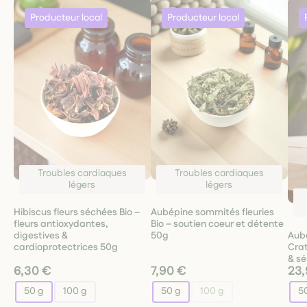
Troubles cardiaques
Troubles cardiaques
légers
légers
Hibiscus fleurs séchées Bio –
Aubépine sommités fleuries
fleurs antioxydantes,
Bio – soutien coeur et détente
Aubé
digestives &
50g
Cra
cardioprotectrices 50g
& sé
6,30 €
7,90 €
23,
50 g
100 g
50 g
100 g
5