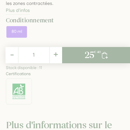
les zones contractées.
Plus d'infos
Conditionnement
80 ml
25,40 €
-
+
25
€ 40
TTC
Stock disponible :
11
Certifications
Plus d'informations sur le