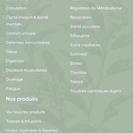
Circulation
Régulation du Métabolisme
Clarté d'esprit & Santé
Respiration
mentale
Santé occulaire
Confort urinaire
Silhouette
Défenses immunitaires
Soins capillaires
Détox
Sommeil
Digestion
Stress
Douleurs musculaires
Thyroïde
Drainage
Transit
Fatigue
Troubles cardiaques légers
Nos produits
Voir tous les produits
Tisanes & Infusions
Huiles, Hydrolats & Baumes