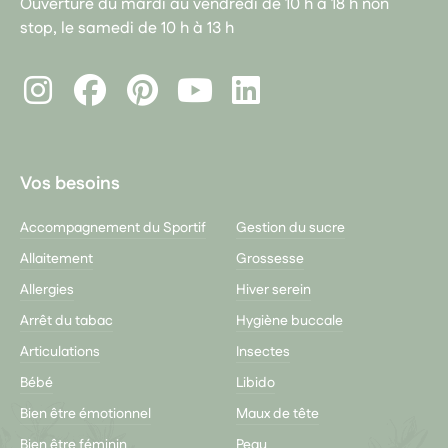
Ouverture du mardi au vendredi de 10 h à 18 h non
stop, le samedi de 10 h à 13 h
Instagram
Facebook
Pinterest
LinkedIn
Youtube
Vos besoins
Accompagnement du Sportif
Gestion du sucre
Allaitement
Grossesse
Allergies
Hiver serein
Arrêt du tabac
Hygiène buccale
Articulations
Insectes
Bébé
Libido
Bien être émotionnel
Maux de tête
Bien être féminin
Peau