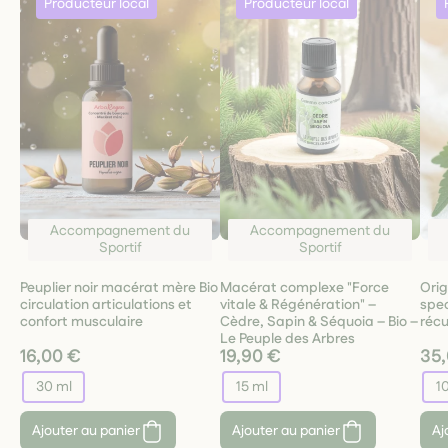
Accompagnement du
Accompagnement du
Sportif
Sportif
Peuplier noir macérat mère Bio
Macérat complexe "Force
Orig
circulation articulations et
vitale & Régénération" –
spe
confort musculaire
Cèdre, Sapin & Séquoia – Bio –
réc
Le Peuple des Arbres
16,00 €
19,90 €
35
30 ml
15 ml
1
Ajouter au panier
Ajouter au panier
Aj