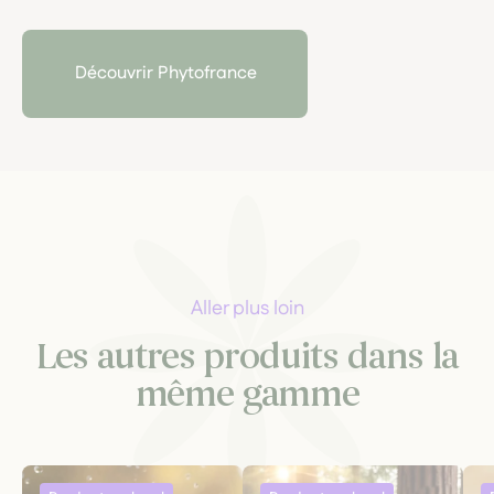
phytothérapie à la fois scientifique
et
profondément
herboriste.
Laboratoire familial
fondé par une pharmacienne
Découvrir Phytofrance
passionnée de plantes médicinales, il cultive une
approche exigeante :
plantes fraîches, agriculture
biologique, traçabilité rigoureuse et respect du vivant
.
Aller plus loin
Les autres produits dans la
même gamme