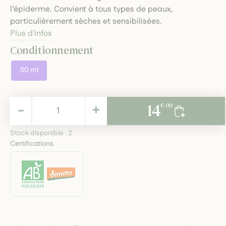
l’épiderme. Convient à tous types de peaux,
particulièrement sèches et sensibilisées.
Plus d'infos
Conditionnement
50 ml
14,00 €
-
+
14
€ 00
TTC
Stock disponible :
2
Certifications