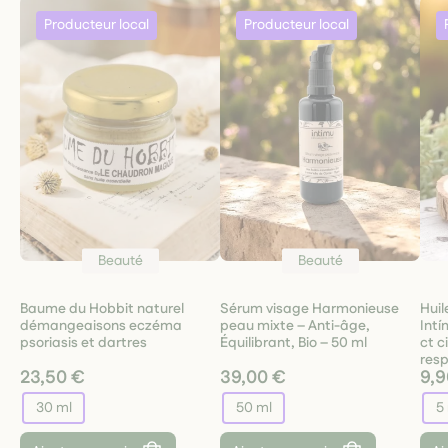
Beauté
Beauté
Baume du Hobbit naturel
Sérum visage Harmonieuse
Huil
démangeaisons eczéma
peau mixte – Anti-âge,
Int
psoriasis et dartres
Équilibrant, Bio – 50 ml
ct c
resp
23,50 €
39,00 €
9,9
30 ml
50 ml
5