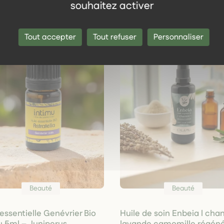
souhaitez activer
Tout accepter
Tout refuser
Personnaliser
Beauté
Beauté
 essentielle Genévrier Bio
Huile de soin Enbeia l cha