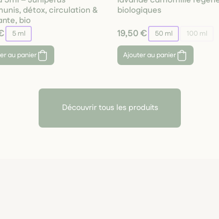
u 5ml – Juniperus
lavande camomille régén
nis, détox, circulation &
biologiques
ante, bio
€
19,50 €
5 ml
50 ml
100 ml
er au panier
Ajouter au panier
Découvrir tous les produits