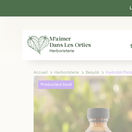
Panneau de gestion des cookies
L
M'aimer
Dans Les Orties
A
Herboristerie
Accueil
Herboristerie
Beauté
Hydrolat Pista