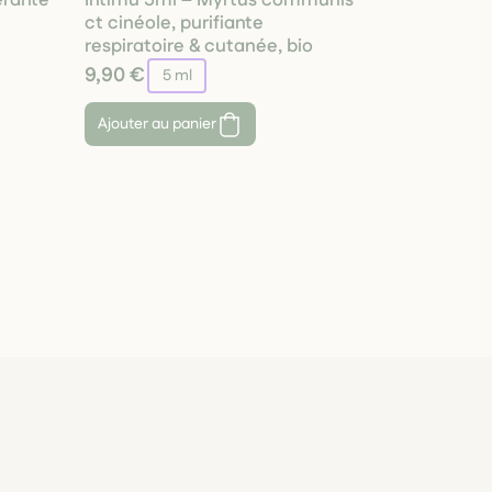
érante
Intímu 5ml – Myrtus communis
ct cinéole, purifiante
respiratoire & cutanée, bio
9,90 €
5 ml
Ajouter au panier