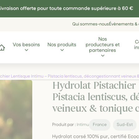
ivraison offerte pour toute commande supérieure à 60 €
Qui sommes-nous
Évènements & a
Nos
C
Vos besoins
Nos produits
producteurs et
in
ccueil
partenaires
chier Lentisque Intímu – Pistacia lentiscus, décongestionnant veineux 
Hydrolat Pistachier
Pistacia lentiscus, 
veineux & tonique c
Produit par :
Intimu
France
Sud-Est
Hydrolat corsé 100% pur, certifié Ecocer