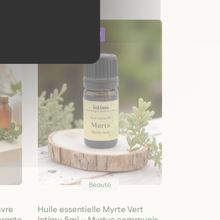
Beauté
nvre
Huile essentielle Myrte Vert