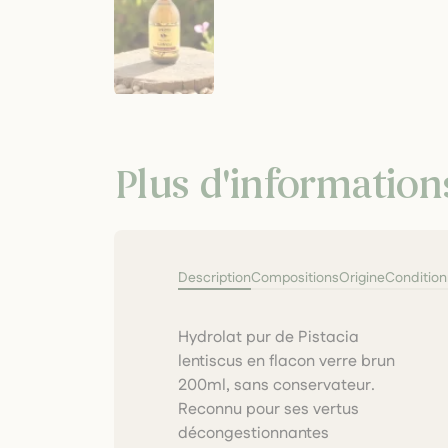
Plus d'information
Description
Compositions
Origine
Conditio
Hydrolat pur de Pistacia
vasculaires/lymphatiques et
lentiscus en flacon verre brun
tonifiantes pour les peaux
200ml, sans conservateur.
couperosées ou grasses. 100%
Reconnu pour ses vertus
décongestionnantes