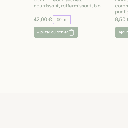
50ml – Peaux sèches,
Intím
nourrissant, raffermissant, bio
commu
purifi
42,00 €
8,50 
50 ml
Ajouter au panier
Ajout