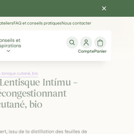
teliers
FAQ et conseils pratiques
Nous contacter
onseils et
spirations
Compte
Panier
& tonique cutané, bio
 Lentisque Intímu –
décongestionnant
utané, bio
t, issu de la distillation des feuilles de