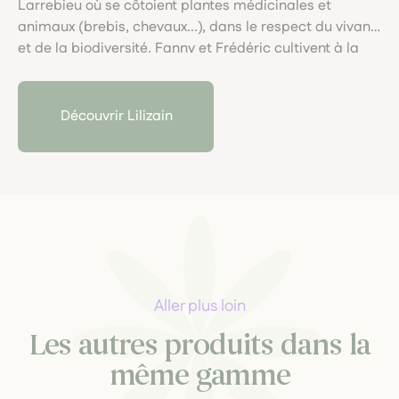
Larrebieu où se côtoient plantes médicinales et
animaux (brebis, chevaux...), dans le respect du vivant
et de la biodiversité. Fanny et Frédéric cultivent à la
main et en traction animale avec Eole dans les pentes
de Gaztelü, de la graine jusqu'à la plante et pratiquent
des cueillettes de plantes sauvages.Eaux florales,
Découvrir Lilizain
Huiles essentielles et plantes sèches (tisanes et
aromates) issus de plantes transformées par leurs
soins, sont proposées en Agriculture Biologique pour
les humains et pour les animaux.
Aller plus loin
Les autres produits dans la
même gamme