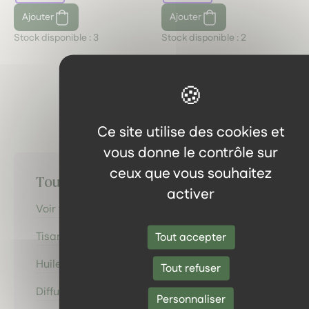
Ajouter
Ajouter
Stock disponible :
3
Stock disponible :
2
1
Ce site utilise des cookies et
vous donne le contrôle sur
ceux que vous souhaitez
Toutes les catégories
activer
Voir tous les produits
Tisanes & Infusions
Tout accepter
Huiles, Hydrolats & Baumes
Tout refuser
Diffusion olfactive & Inhalation
Personnaliser