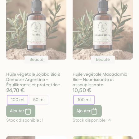
Beauté
Beauté
Huile végétale Jojoba Bio &
Huile végétale Macadamia
Demeter Argentine –
Bio – Nourrissante et
Équilibrante et protectrice
assouplissante
24,70 €
10,50 €
100 ml
50 ml
100 ml
Ajouter
Ajouter
Stock disponible :
1
Stock disponible :
4