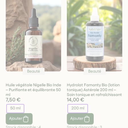
Beauté
Beauté
Huile végétale Nigelle Bio Inde
Hydrolat Famonty Bio (lotion
– Purifiante et équilibrante 50
tonique) Astérale 200 ml –
ml
Soin tonique et rafraîchissant
7,50 €
14,00 €
50 ml
200 ml
Ajouter
Ajouter
Stock disponible :
4
Stock disponible :
3