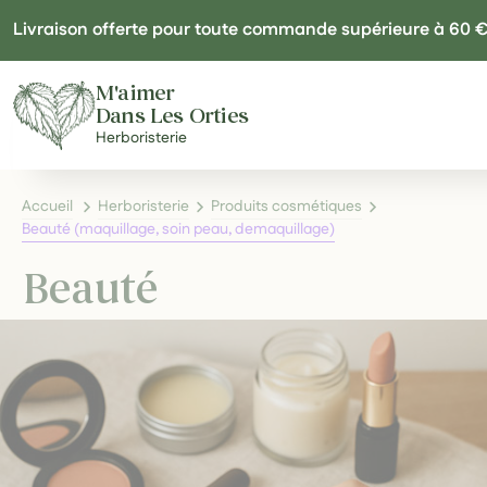
Panneau de gestion des cookies
Livraison offerte pour toute commande supérieure à 60 
M'aimer
Dans Les Orties
Herboristerie
Accueil
Herboristerie
Produits cosmétiques
Beauté (maquillage, soin peau, demaquillage)
Beauté