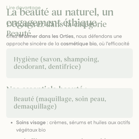
Lire davantage
La beauté au naturel, un
engagement éthique
Découvrez dans la catégorie
Beauté
Chez
M'aimer dans les Orties
, nous défendons une
approche sincère de la
cosmétique bio
, où l’efficacité
se conjugue avec la simplicité des formules naturelles.
Nos soins révèlent votre beauté naturelle tout en
Hygiène (savon, shampoing,
prenant soin de votre peau avec des ingrédients doux,
deodorant, dentifrice)
locaux et bio.
Nos essentiels beauté :
Beauté (maquillage, soin peau,
Maquillage naturel
: poudres, fards et rouges à
demaquillage)
lèvres riches en pigments végétaux
Soins visage
: crèmes, sérums et huiles aux actifs
végétaux bio