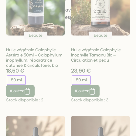
Prenez soin de votre peau avec des produits qui
racontent une histoire de respect, de nature et de
passion.
Beauté
Beauté
Huile végétale Calophylle
Huile végétale Calophylle
Astérale 50ml – Calophyllum
inophylle Tamanu Bio –
inophyllum, réparatrice
Circulation et peau
cutanée & circulatoire, bio
18,50 €
23,90 €
50 ml
50 ml
Ajouter
Ajouter
Stock disponible :
2
Stock disponible :
3