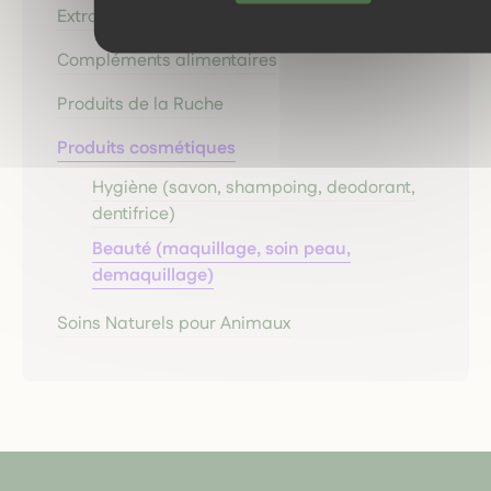
Extraits Plantes & Elixirs floraux
Compléments alimentaires
Produits de la Ruche
Produits cosmétiques
Hygiène (savon, shampoing, deodorant,
dentifrice)
Beauté (maquillage, soin peau,
demaquillage)
Soins Naturels pour Animaux