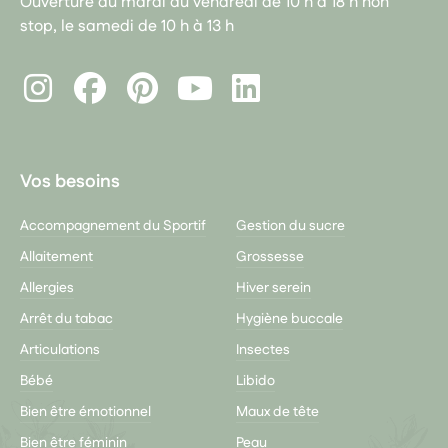
Ouverture du mardi au vendredi de 10 h à 18 h non
stop, le samedi de 10 h à 13 h
Instagram
Facebook
Pinterest
LinkedIn
Youtube
Vos besoins
Accompagnement du Sportif
Gestion du sucre
Allaitement
Grossesse
Allergies
Hiver serein
Arrêt du tabac
Hygiène buccale
Articulations
Insectes
Bébé
Libido
Bien être émotionnel
Maux de tête
Bien être féminin
Peau