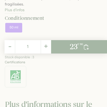
fragilisées.
Plus d'infos
Conditionnement
50 ml
23,90 €
-
+
23
€ 90
TTC
Stock disponible :
3
Certifications
Plus d'informations sur le