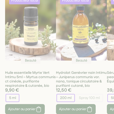
Beauté
Beauté
Huile essentielle Myrte Vert
Hydrolat Genévrier nain Intímu
Sér
Intímu 5ml – Myrtus communis
– Juniperus communis var.
peau
ct cinéole, purifiante
nana, tonique circulatoire &
Équi
respiratoire & cutanée, bio
purifiant cutané, bio
9,90 €
12,50 €
39
5 ml
200 ml
Spray 100 ml
5
Ajouter au panier
Ajouter au panier
Aj