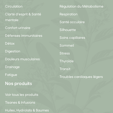
Circulation
Régulation du Métabolisme
Clarté d'esprit & Santé
Respiration
mentale
Santé occulaire
Confort urinaire
Silhouette
Défenses immunitaires
Soins capillaires
Détox
Sommeil
Digestion
Stress
Douleurs musculaires
Thyroïde
Drainage
Transit
Fatigue
Troubles cardiaques légers
Nos produits
Voir tous les produits
Tisanes & Infusions
Huiles, Hydrolats & Baumes