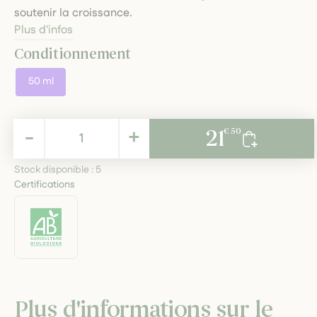
soutenir la croissance.
Plus d'infos
Conditionnement
50 ml
21,50 €
-
+
21
€ 50
TTC
Stock disponible :
5
Certifications
Plus d'informations sur le