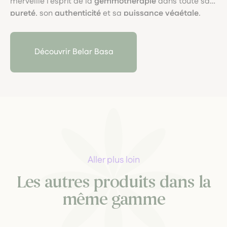
merveille l’esprit de la
gemmothérapie
dans toute sa
pureté
, son
authenticité
et sa
puissance végétale
.
Découvrir Belar Basa
Aller plus loin
Les autres produits dans la
même gamme