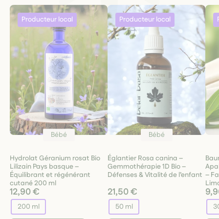
Bébé
Bébé
Hydrolat Géranium rosat Bio
Églantier Rosa canina –
Baum
Lilizain Pays basque –
Gemmothérapie 1D Bio –
Apai
Équilibrant et régénérant
Défenses & Vitalité de l’enfant
– Fa
cutané 200 ml
Lim
12,90 €
21,50 €
9,9
200 ml
50 ml
3