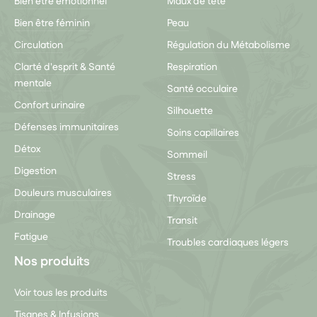
Bien être émotionnel
Maux de tête
Bien être féminin
Peau
Circulation
Régulation du Métabolisme
Clarté d'esprit & Santé
Respiration
mentale
Santé occulaire
Confort urinaire
Silhouette
Défenses immunitaires
Soins capillaires
Détox
Sommeil
Digestion
Stress
Douleurs musculaires
Thyroïde
Drainage
Transit
Fatigue
Troubles cardiaques légers
Nos produits
Voir tous les produits
Tisanes & Infusions