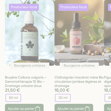
Bourgeons unitaires
Bourgeons unitaires
Bruyère Calluna vulgaris –
Châtaignier macérat mère Bio
Figu
Gemmothérapie 1D Bio –
circulation jambes légères et
dige
Drainage urinaire doux
drainage
apa
21,50 €
16,00 €
16,
50 ml
30 ml
3
Ajouter au panier
Ajouter au panier
Aj