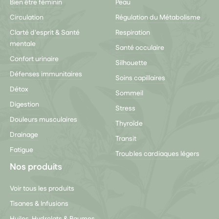
Bien être féminin
Peau
Circulation
Régulation du Métabolisme
Clarté d'esprit & Santé
Respiration
mentale
Santé occulaire
Confort urinaire
Silhouette
Défenses immunitaires
Soins capillaires
Détox
Sommeil
Digestion
Stress
Douleurs musculaires
Thyroïde
Drainage
Transit
Fatigue
Troubles cardiaques légers
Nos produits
Voir tous les produits
Tisanes & Infusions