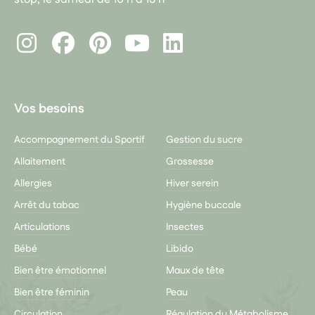
Instagram
Facebook
Pinterest
LinkedIn
Youtube
Vos besoins
Accompagnement du Sportif
Gestion du sucre
Allaitement
Grossesse
Allergies
Hiver serein
Arrêt du tabac
Hygiène buccale
Articulations
Insectes
Bébé
Libido
Bien être émotionnel
Maux de tête
Bien être féminin
Peau
Circulation
Régulation du Métabolisme