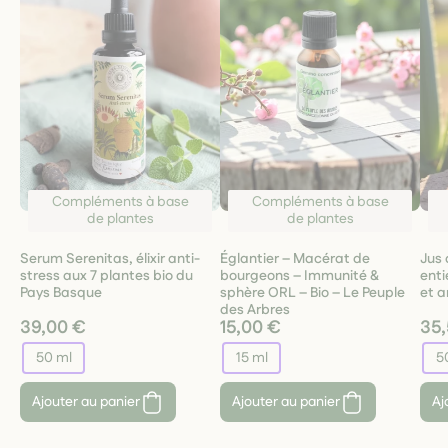
Compléments à base
Compléments à base
de plantes
de plantes
Serum Serenitas, élixir anti-
Églantier – Macérat de
Jus 
stress aux 7 plantes bio du
bourgeons – Immunité &
enti
Pays Basque
sphère ORL – Bio – Le Peuple
et a
des Arbres
39,00 €
15,00 €
35
50 ml
15 ml
5
Ajouter au panier
Ajouter au panier
Aj