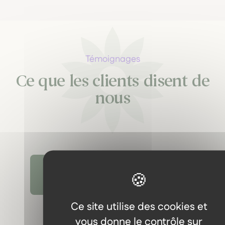
Témoignages
Ce que les clients disent de
nous
Découvrir tous les témoignages
Ce site utilise des cookies et
vous donne le contrôle sur