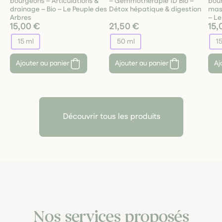
bourgeons – Articulations &
– Gemmothérapie 1D Bio –
bour
drainage – Bio – Le Peuple des
Détox hépatique & digestion
masc
Arbres
– Le
15,00 €
21,50 €
15,
15 ml
50 ml
1
Ajouter au panier
Ajouter au panier
Aj
Découvrir tous les produits
Nos services proposés