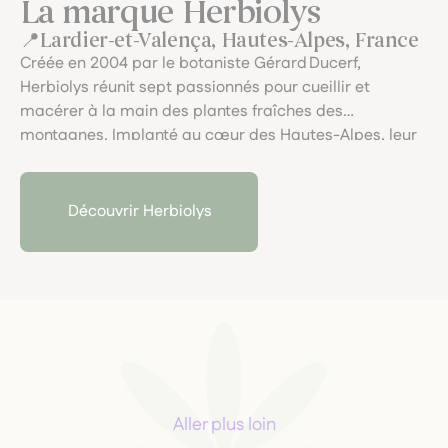
La marque Herbiolys
Lardier-et-Valença, Hautes-Alpes, France
Créée en 2004 par le botaniste Gérard Ducerf,
Herbiolys réunit sept passionnés pour cueillir et
macérer à la main des plantes fraîches des
montagnes. Implanté au cœur des Hautes-Alpes, leur
laboratoire artisanal garantit une traçabilité
exemplaire et allie rigueur scientifique, macérations
locales et engagement pour une santé naturelle
Découvrir Herbiolys
respectueuse du vivant.
Aller plus loin