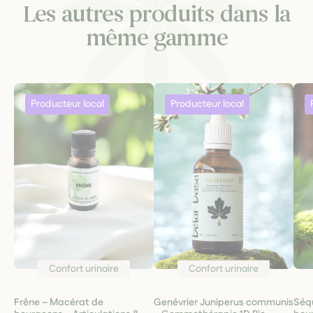
Les autres produits dans la
même gamme
Confort urinaire
Confort urinaire
Frêne – Macérat de
Genévrier Juniperus communis
Séq